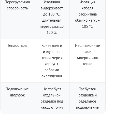
Перегрузочная
Изоляция
Изоляция
способность
выдерживает
кабеля
до 150 °C,
рассчитана
длительная
обычно на 95–
перегрузка до
105 °C
120 %
Теплоотвод
Конвекция и
Изоляционные
излучение
слои
тепла через
задерживают
корпус с
тепло
рёбрами
охлаждения
Подключение
Не требует
Требуется
нагрузок
отдельной
разделка и
разделки под
отдельное
каждую точку
подключение