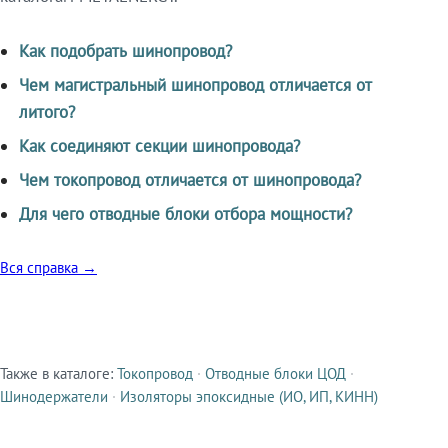
Как подобрать шинопровод?
Чем магистральный шинопровод отличается от
литого?
Как соединяют секции шинопровода?
Чем токопровод отличается от шинопровода?
Для чего отводные блоки отбора мощности?
Вся справка →
Также в каталоге:
Токопровод
·
Отводные блоки ЦОД
·
Смежные продукты
Шинодержатели
·
Изоляторы эпоксидные (ИО, ИП, КИНН)