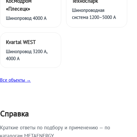
Космодром
Техноспарк
«Плесецк»
Шинопроводная
система 1200–5000 А
Шинопровод 4000 А
Kvartal WEST
Шинопровод 3200 А,
4000 А
Все объекты →
Справка
Краткие ответы по подбору и применению — по
каталогам METAENERGY.