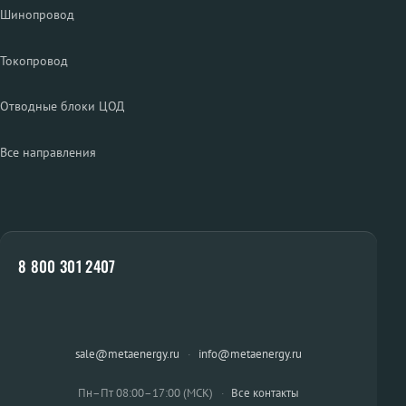
Шинопровод
Токопровод
Отводные блоки ЦОД
Все направления
8 800 301 2407
sale@metaenergy.ru
·
info@metaenergy.ru
Пн–Пт 08:00–17:00 (МСК)
·
Все контакты