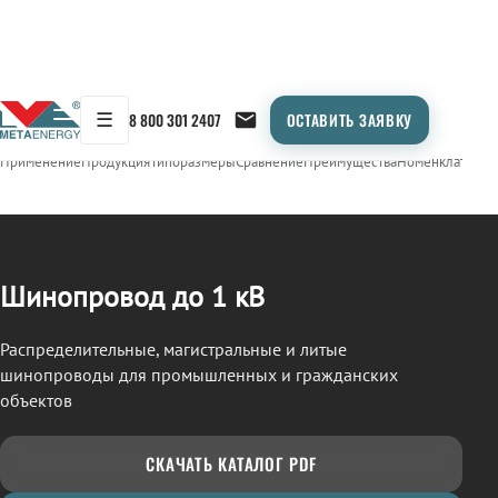
☰
8 800 301 2407
ОСТАВИТЬ ЗАЯВКУ
/
ШИНОПРОВОД
← Продукция
Применение
Продукция
Типоразмеры
Сравнение
Преимущества
Номенклатура
О
Шинопровод до 1 кВ
Распределительные, магистральные и литые
шинопроводы для промышленных и гражданских
объектов
СКАЧАТЬ КАТАЛОГ PDF