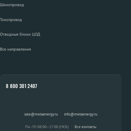
Шинопровод
Токопровод
Отводные блоки ЦОД
Все направления
8 800 301 2407
sale@metaenergy.ru
·
info@metaenergy.ru
Пн–Пт 08:00–17:00 (МСК)
·
Все контакты