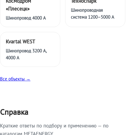
Космодром
Техноспарк
«Плесецк»
Шинопроводная
система 1200–5000 А
Шинопровод 4000 А
Kvartal WEST
Шинопровод 3200 А,
4000 А
Все объекты →
Справка
Краткие ответы по подбору и применению — по
каталогам METAENERGY.