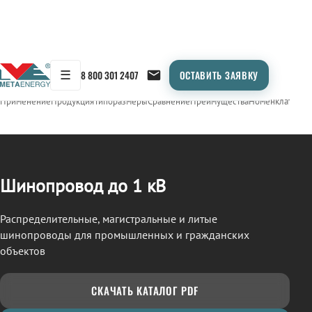
☰
8 800 301 2407
ОСТАВИТЬ ЗАЯВКУ
/
ШИНОПРОВОД
← Продукция
Применение
Продукция
Типоразмеры
Сравнение
Преимущества
Номенклатура
О
Шинопровод до 1 кВ
Распределительные, магистральные и литые
шинопроводы для промышленных и гражданских
объектов
СКАЧАТЬ КАТАЛОГ PDF