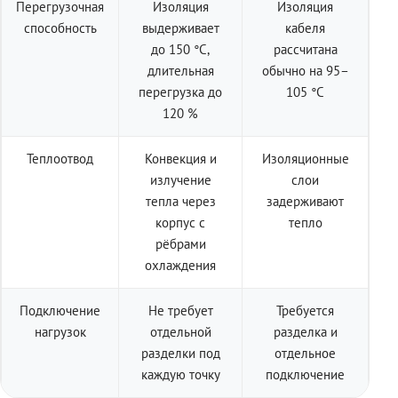
Перегрузочная
Изоляция
Изоляция
способность
выдерживает
кабеля
до 150 °C,
рассчитана
длительная
обычно на 95–
перегрузка до
105 °C
120 %
Теплоотвод
Конвекция и
Изоляционные
излучение
слои
тепла через
задерживают
корпус с
тепло
рёбрами
охлаждения
Подключение
Не требует
Требуется
нагрузок
отдельной
разделка и
разделки под
отдельное
каждую точку
подключение