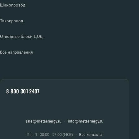
Шинопровод
Токопровод
Отводные блоки ЦОД
Все направления
8 800 301 2407
sale@metaenergy.ru
·
info@metaenergy.ru
Пн–Пт 08:00–17:00 (МСК)
·
Все контакты