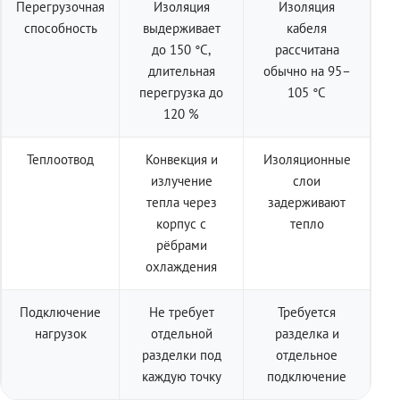
Перегрузочная
Изоляция
Изоляция
способность
выдерживает
кабеля
до 150 °C,
рассчитана
длительная
обычно на 95–
перегрузка до
105 °C
120 %
Теплоотвод
Конвекция и
Изоляционные
излучение
слои
тепла через
задерживают
корпус с
тепло
рёбрами
охлаждения
Подключение
Не требует
Требуется
нагрузок
отдельной
разделка и
разделки под
отдельное
каждую точку
подключение