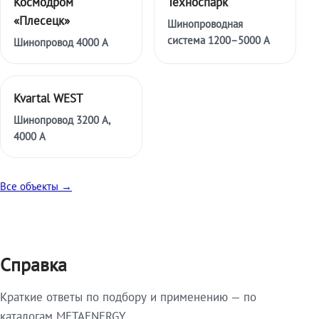
Космодром
Техноспарк
«Плесецк»
Шинопроводная
система 1200–5000 А
Шинопровод 4000 А
Kvartal WEST
Шинопровод 3200 А,
4000 А
Все объекты →
Справка
Краткие ответы по подбору и применению — по
каталогам METAENERGY.