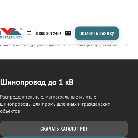
☰
8 800 301 2407
ОСТАВИТЬ ЗАЯВКУ
/
ШИНОПРОВОД
← Продукция
Применение
Продукция
Типоразмеры
Сравнение
Преимущества
Номенклатура
О
Шинопровод до 1 кВ
Распределительные, магистральные и литые
шинопроводы для промышленных и гражданских
объектов
СКАЧАТЬ КАТАЛОГ PDF