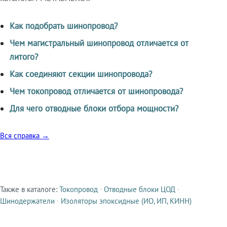
Как подобрать шинопровод?
Чем магистральный шинопровод отличается от
литого?
Как соединяют секции шинопровода?
Чем токопровод отличается от шинопровода?
Для чего отводные блоки отбора мощности?
Вся справка →
Также в каталоге:
Токопровод
·
Отводные блоки ЦОД
·
Смежные продукты
Шинодержатели
·
Изоляторы эпоксидные (ИО, ИП, КИНН)