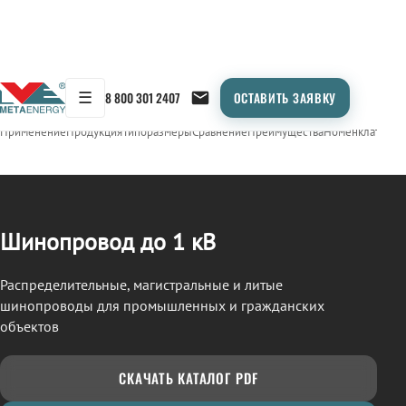
☰
8 800 301 2407
ОСТАВИТЬ ЗАЯВКУ
/
ШИНОПРОВОД
← Продукция
Применение
Продукция
Типоразмеры
Сравнение
Преимущества
Номенклатура
О
Шинопровод до 1 кВ
Распределительные, магистральные и литые
шинопроводы для промышленных и гражданских
объектов
СКАЧАТЬ КАТАЛОГ PDF