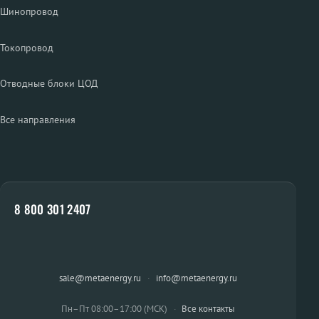
Шинопровод
Токопровод
Отводные блоки ЦОД
Все направления
8 800 301 2407
sale@metaenergy.ru
·
info@metaenergy.ru
Пн–Пт 08:00–17:00 (МСК)
·
Все контакты