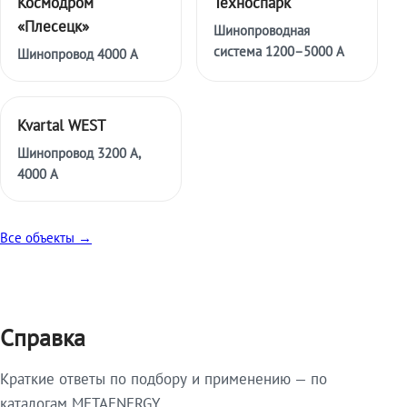
Космодром
Техноспарк
«Плесецк»
Шинопроводная
система 1200–5000 А
Шинопровод 4000 А
Kvartal WEST
Шинопровод 3200 А,
4000 А
Все объекты →
Справка
Краткие ответы по подбору и применению — по
каталогам METAENERGY.