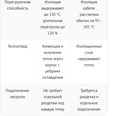
Перегрузочная
Изоляция
Изоляция
способность
выдерживает
кабеля
до 150 °C,
рассчитана
длительная
обычно на 95–
перегрузка до
105 °C
120 %
Теплоотвод
Конвекция и
Изоляционные
излучение
слои
тепла через
задерживают
корпус с
тепло
рёбрами
охлаждения
Подключение
Не требует
Требуется
нагрузок
отдельной
разделка и
разделки под
отдельное
каждую точку
подключение