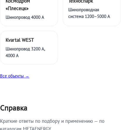
Космодром
Техноспарк
«Плесецк»
Шинопроводная
система 1200–5000 А
Шинопровод 4000 А
Kvartal WEST
Шинопровод 3200 А,
4000 А
Все объекты →
Справка
Краткие ответы по подбору и применению — по
каталогам METAENERGY.