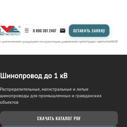
☰
8 800 301 2407
ОСТАВИТЬ ЗАЯВКУ
/
ШИНОПРОВОД
← Продукция
Применение
Продукция
Типоразмеры
Сравнение
Преимущества
Номенклатура
О
Шинопровод до 1 кВ
Распределительные, магистральные и литые
шинопроводы для промышленных и гражданских
объектов
СКАЧАТЬ КАТАЛОГ PDF