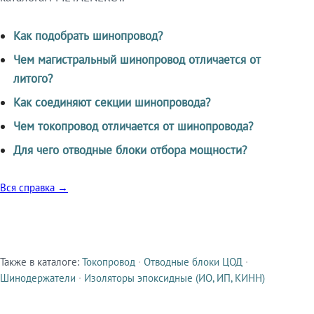
Как подобрать шинопровод?
Чем магистральный шинопровод отличается от
литого?
Как соединяют секции шинопровода?
Чем токопровод отличается от шинопровода?
Для чего отводные блоки отбора мощности?
Вся справка →
Также в каталоге:
Токопровод
·
Отводные блоки ЦОД
·
Смежные продукты
Шинодержатели
·
Изоляторы эпоксидные (ИО, ИП, КИНН)