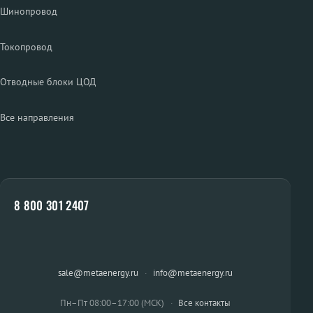
Шинопровод
Токопровод
Отводные блоки ЦОД
Все направления
8 800 301 2407
sale@metaenergy.ru
·
info@metaenergy.ru
Пн–Пт 08:00–17:00 (МСК)
·
Все контакты