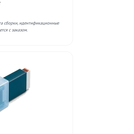
т
та сборки, идентификационные
тся с заказом.