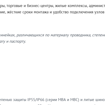
ры, торговые и бизнес-центры, жилые комплексы, админис
ение, жёсткие сроки монтажа и удобство подключения узло
нейках, различающихся по материалу проводника, степен
гу и паспорту.
епенью защиты IP55/IP66 (серии МВА и МВС) и литые шин