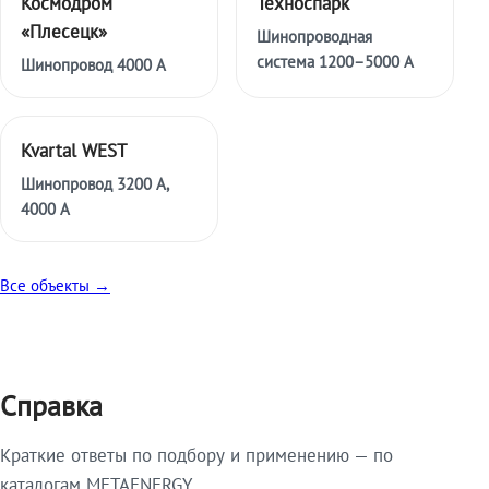
Космодром
Техноспарк
«Плесецк»
Шинопроводная
система 1200–5000 А
Шинопровод 4000 А
Kvartal WEST
Шинопровод 3200 А,
4000 А
Все объекты →
Справка
Краткие ответы по подбору и применению — по
каталогам METAENERGY.