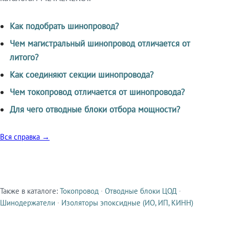
Как подобрать шинопровод?
Чем магистральный шинопровод отличается от
литого?
Как соединяют секции шинопровода?
Чем токопровод отличается от шинопровода?
Для чего отводные блоки отбора мощности?
Вся справка →
Также в каталоге:
Токопровод
·
Отводные блоки ЦОД
·
Смежные продукты
Шинодержатели
·
Изоляторы эпоксидные (ИО, ИП, КИНН)