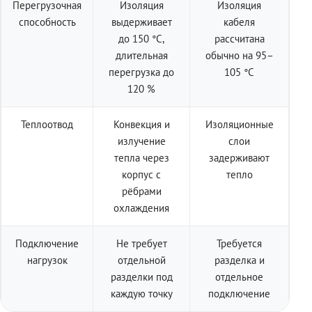
Перегрузочная
Изоляция
Изоляция
способность
выдерживает
кабеля
до 150 °C,
рассчитана
длительная
обычно на 95–
перегрузка до
105 °C
120 %
Теплоотвод
Конвекция и
Изоляционные
излучение
слои
тепла через
задерживают
корпус с
тепло
рёбрами
охлаждения
Подключение
Не требует
Требуется
нагрузок
отдельной
разделка и
разделки под
отдельное
каждую точку
подключение