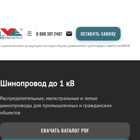
☰
8 800 301 2407
ОСТАВИТЬ ЗАЯВКУ
/
ШИНОПРОВОД
← Продукция
Применение
Продукция
Типоразмеры
Сравнение
Преимущества
Номенклатура
О
Шинопровод до 1 кВ
Распределительные, магистральные и литые
шинопроводы для промышленных и гражданских
объектов
СКАЧАТЬ КАТАЛОГ PDF