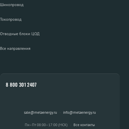
Шинопровод
Токопровод
Отводные блоки ЦОД
Все направления
8 800 301 2407
sale@metaenergy.ru
·
info@metaenergy.ru
Пн–Пт 08:00–17:00 (МСК)
·
Все контакты