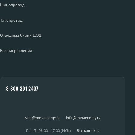
Шинопровод
Токопровод
Отводные блоки ЦОД
Все направления
8 800 301 2407
sale@metaenergy.ru
·
info@metaenergy.ru
Пн–Пт 08:00–17:00 (МСК)
·
Все контакты