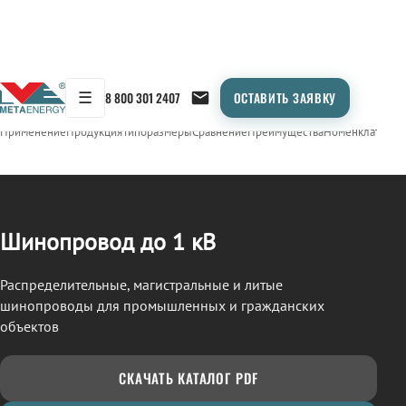
☰
8 800 301 2407
ОСТАВИТЬ ЗАЯВКУ
/
ШИНОПРОВОД
← Продукция
Применение
Продукция
Типоразмеры
Сравнение
Преимущества
Номенклатура
О
Шинопровод до 1 кВ
Распределительные, магистральные и литые
шинопроводы для промышленных и гражданских
объектов
СКАЧАТЬ КАТАЛОГ PDF