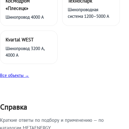
Космодром
Техноспарк
«Плесецк»
Шинопроводная
система 1200–5000 А
Шинопровод 4000 А
Kvartal WEST
Шинопровод 3200 А,
4000 А
Все объекты →
Справка
Краткие ответы по подбору и применению — по
каталогам METAENERGY.