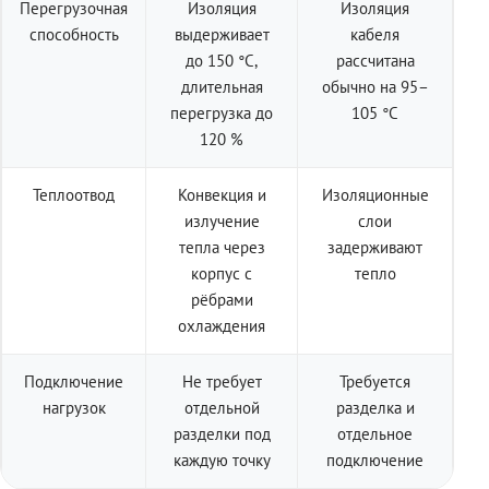
Перегрузочная
Изоляция
Изоляция
способность
выдерживает
кабеля
до 150 °C,
рассчитана
длительная
обычно на 95–
перегрузка до
105 °C
120 %
Теплоотвод
Конвекция и
Изоляционные
излучение
слои
тепла через
задерживают
корпус с
тепло
рёбрами
охлаждения
Подключение
Не требует
Требуется
нагрузок
отдельной
разделка и
разделки под
отдельное
каждую точку
подключение