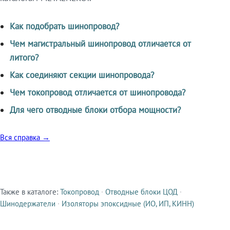
Как подобрать шинопровод?
Чем магистральный шинопровод отличается от
литого?
Как соединяют секции шинопровода?
Чем токопровод отличается от шинопровода?
Для чего отводные блоки отбора мощности?
Вся справка →
Также в каталоге:
Токопровод
·
Отводные блоки ЦОД
·
Смежные продукты
Шинодержатели
·
Изоляторы эпоксидные (ИО, ИП, КИНН)