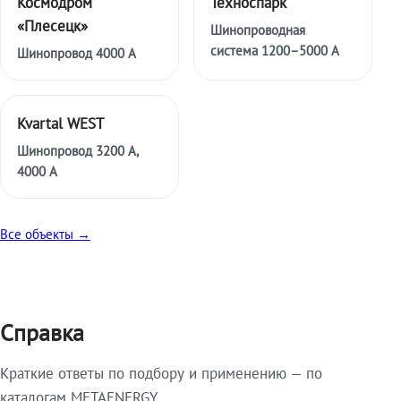
Космодром
Техноспарк
«Плесецк»
Шинопроводная
система 1200–5000 А
Шинопровод 4000 А
Kvartal WEST
Шинопровод 3200 А,
4000 А
Все объекты →
Справка
Краткие ответы по подбору и применению — по
каталогам METAENERGY.