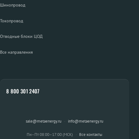
Шинопровод
Токопровод
Отводные блоки ЦОД
Все направления
8 800 301 2407
sale@metaenergy.ru
·
info@metaenergy.ru
Пн–Пт 08:00–17:00 (МСК)
·
Все контакты