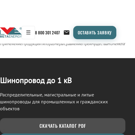
☰
8 800 301 2407
ОСТАВИТЬ ЗАЯВКУ
/
ШИНОПРОВОД
← Продукция
Применение
Продукция
Типоразмеры
Сравнение
Преимущества
Номенклатура
О
Шинопровод до 1 кВ
Распределительные, магистральные и литые
шинопроводы для промышленных и гражданских
объектов
СКАЧАТЬ КАТАЛОГ PDF