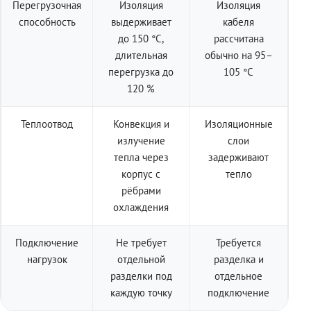
Перегрузочная
Изоляция
Изоляция
способность
выдерживает
кабеля
до 150 °C,
рассчитана
длительная
обычно на 95–
перегрузка до
105 °C
120 %
Теплоотвод
Конвекция и
Изоляционные
излучение
слои
тепла через
задерживают
корпус с
тепло
рёбрами
охлаждения
Подключение
Не требует
Требуется
нагрузок
отдельной
разделка и
разделки под
отдельное
каждую точку
подключение