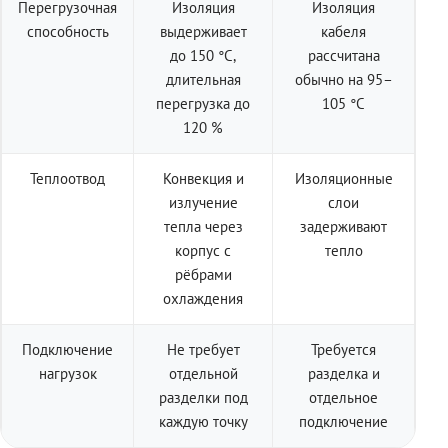
Перегрузочная
Изоляция
Изоляция
способность
выдерживает
кабеля
до 150 °C,
рассчитана
длительная
обычно на 95–
перегрузка до
105 °C
120 %
Теплоотвод
Конвекция и
Изоляционные
излучение
слои
тепла через
задерживают
корпус с
тепло
рёбрами
охлаждения
Подключение
Не требует
Требуется
нагрузок
отдельной
разделка и
разделки под
отдельное
каждую точку
подключение