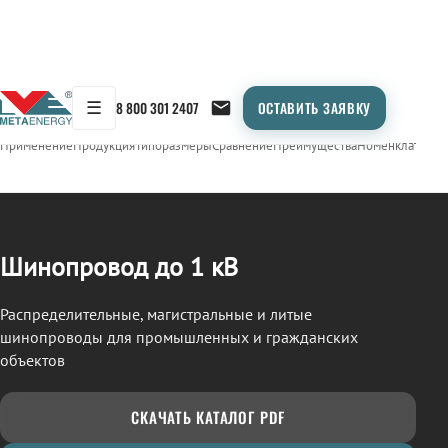
☰
8 800 301 2407
ОСТАВИТЬ ЗАЯВКУ
/
ШИНОПРОВОД
← Продукция
Применение
Продукция
Типоразмеры
Сравнение
Преимущества
Номенклатура
О
Шинопровод до 1 кВ
Распределительные, магистральные и литые
шинопроводы для промышленных и гражданских
объектов
СКАЧАТЬ КАТАЛОГ PDF