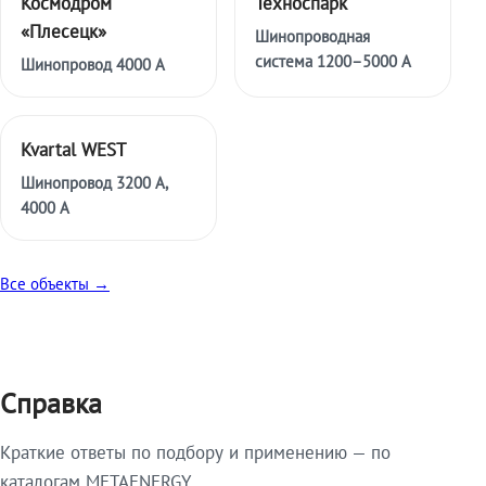
Космодром
Техноспарк
«Плесецк»
Шинопроводная
система 1200–5000 А
Шинопровод 4000 А
Kvartal WEST
Шинопровод 3200 А,
4000 А
Все объекты →
Справка
Краткие ответы по подбору и применению — по
каталогам METAENERGY.