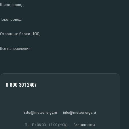
Шинопровод
Токопровод
Отводные блоки ЦОД
Все направления
8 800 301 2407
sale@metaenergy.ru
·
info@metaenergy.ru
Пн–Пт 08:00–17:00 (МСК)
·
Все контакты