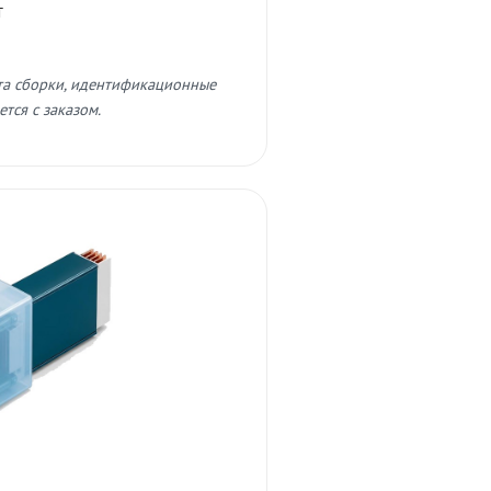
т
та сборки, идентификационные
тся с заказом.