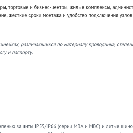
ры, торговые и бизнес-центры, жилые комплексы, админис
ение, жёсткие сроки монтажа и удобство подключения узло
нейках, различающихся по материалу проводника, степен
гу и паспорту.
епенью защиты IP55/IP66 (серии МВА и МВС) и литые шин