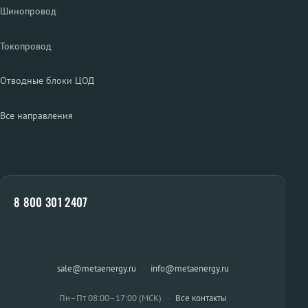
Шинопровод
Токопровод
Отводные блоки ЦОД
Все направления
8 800 301 2407
sale@metaenergy.ru
·
info@metaenergy.ru
Пн–Пт 08:00–17:00 (МСК)
·
Все контакты