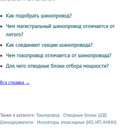
Как подобрать шинопровод?
Чем магистральный шинопровод отличается от
литого?
Как соединяют секции шинопровода?
Чем токопровод отличается от шинопровода?
Для чего отводные блоки отбора мощности?
Вся справка →
Также в каталоге:
Токопровод
·
Отводные блоки ЦОД
·
Смежные продукты
Шинодержатели
·
Изоляторы эпоксидные (ИО, ИП, КИНН)