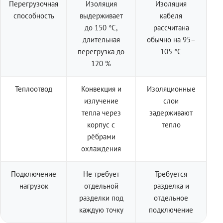
Перегрузочная
Изоляция
Изоляция
способность
выдерживает
кабеля
до 150 °C,
рассчитана
длительная
обычно на 95–
перегрузка до
105 °C
120 %
Теплоотвод
Конвекция и
Изоляционные
излучение
слои
тепла через
задерживают
корпус с
тепло
рёбрами
охлаждения
Подключение
Не требует
Требуется
нагрузок
отдельной
разделка и
разделки под
отдельное
каждую точку
подключение