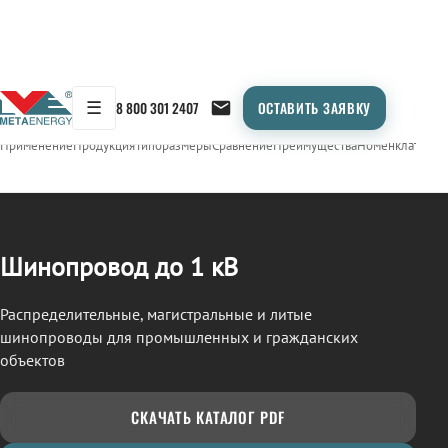
☰
8 800 301 2407
ОСТАВИТЬ ЗАЯВКУ
/
ШИНОПРОВОД
← Продукция
Применение
Продукция
Типоразмеры
Сравнение
Преимущества
Номенклатура
О
Шинопровод до 1 кВ
Распределительные, магистральные и литые
шинопроводы для промышленных и гражданских
объектов
СКАЧАТЬ КАТАЛОГ PDF