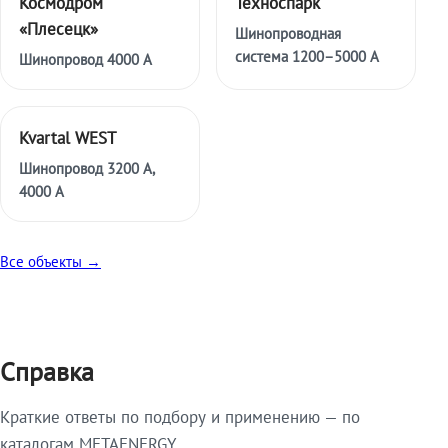
Космодром
Техноспарк
«Плесецк»
Шинопроводная
система 1200–5000 А
Шинопровод 4000 А
Kvartal WEST
Шинопровод 3200 А,
4000 А
Все объекты →
Справка
Краткие ответы по подбору и применению — по
каталогам METAENERGY.