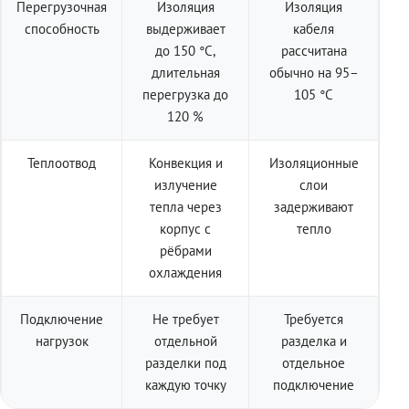
Перегрузочная
Изоляция
Изоляция
способность
выдерживает
кабеля
до 150 °C,
рассчитана
длительная
обычно на 95–
перегрузка до
105 °C
120 %
Теплоотвод
Конвекция и
Изоляционные
излучение
слои
тепла через
задерживают
корпус с
тепло
рёбрами
охлаждения
Подключение
Не требует
Требуется
нагрузок
отдельной
разделка и
разделки под
отдельное
каждую точку
подключение