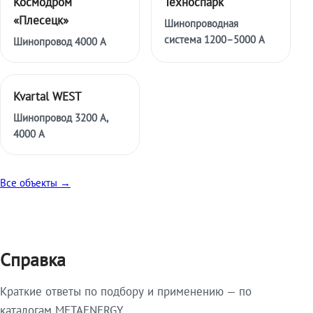
Космодром
Техноспарк
«Плесецк»
Шинопроводная
система 1200–5000 А
Шинопровод 4000 А
Kvartal WEST
Шинопровод 3200 А,
4000 А
Все объекты →
Справка
Краткие ответы по подбору и применению — по
каталогам METAENERGY.