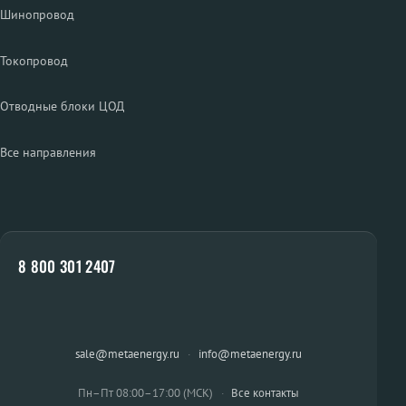
Шинопровод
Токопровод
Отводные блоки ЦОД
Все направления
8 800 301 2407
sale@metaenergy.ru
·
info@metaenergy.ru
Пн–Пт 08:00–17:00 (МСК)
·
Все контакты