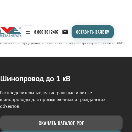
☰
8 800 301 2407
ОСТАВИТЬ ЗАЯВКУ
/
ШИНОПРОВОД
← Продукция
Применение
Продукция
Типоразмеры
Сравнение
Преимущества
Номенклатура
О
Шинопровод до 1 кВ
Распределительные, магистральные и литые
шинопроводы для промышленных и гражданских
объектов
СКАЧАТЬ КАТАЛОГ PDF