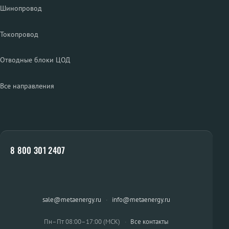
Шинопровод
Токопровод
Отводные блоки ЦОД
Все направления
8 800 301 2407
sale@metaenergy.ru
·
info@metaenergy.ru
Пн–Пт 08:00–17:00 (МСК)
·
Все контакты