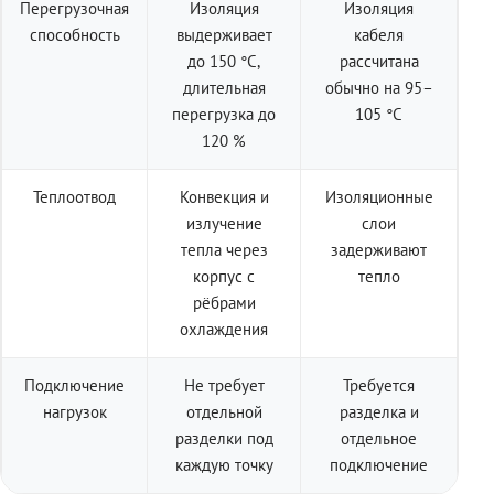
Перегрузочная
Изоляция
Изоляция
способность
выдерживает
кабеля
до 150 °C,
рассчитана
длительная
обычно на 95–
перегрузка до
105 °C
120 %
Теплоотвод
Конвекция и
Изоляционные
излучение
слои
тепла через
задерживают
корпус с
тепло
рёбрами
охлаждения
Подключение
Не требует
Требуется
нагрузок
отдельной
разделка и
разделки под
отдельное
каждую точку
подключение