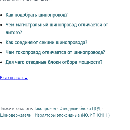
Как подобрать шинопровод?
Чем магистральный шинопровод отличается от
литого?
Как соединяют секции шинопровода?
Чем токопровод отличается от шинопровода?
Для чего отводные блоки отбора мощности?
Вся справка →
Также в каталоге:
Токопровод
·
Отводные блоки ЦОД
·
Смежные продукты
Шинодержатели
·
Изоляторы эпоксидные (ИО, ИП, КИНН)