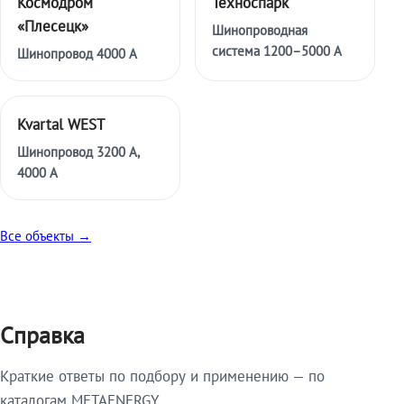
Космодром
Техноспарк
«Плесецк»
Шинопроводная
система 1200–5000 А
Шинопровод 4000 А
Kvartal WEST
Шинопровод 3200 А,
4000 А
Все объекты →
Справка
Краткие ответы по подбору и применению — по
каталогам METAENERGY.