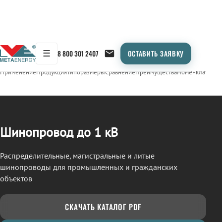
☰
8 800 301 2407
ОСТАВИТЬ ЗАЯВКУ
/
ШИНОПРОВОД
← Продукция
Применение
Продукция
Типоразмеры
Сравнение
Преимущества
Номенклатура
О
Шинопровод до 1 кВ
Распределительные, магистральные и литые
шинопроводы для промышленных и гражданских
объектов
СКАЧАТЬ КАТАЛОГ PDF