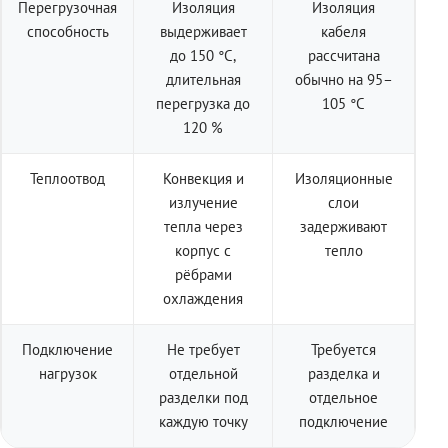
Перегрузочная
Изоляция
Изоляция
способность
выдерживает
кабеля
до 150 °C,
рассчитана
длительная
обычно на 95–
перегрузка до
105 °C
120 %
Теплоотвод
Конвекция и
Изоляционные
излучение
слои
тепла через
задерживают
корпус с
тепло
рёбрами
охлаждения
Подключение
Не требует
Требуется
нагрузок
отдельной
разделка и
разделки под
отдельное
каждую точку
подключение