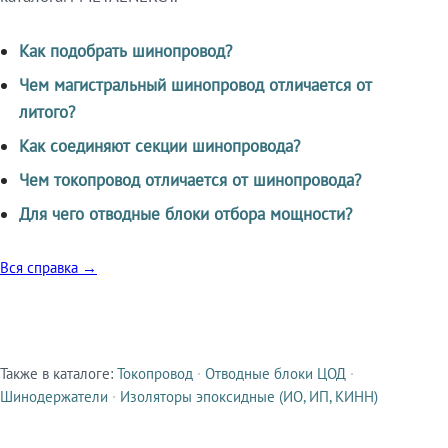
Как подобрать шинопровод?
Чем магистральный шинопровод отличается от
литого?
Как соединяют секции шинопровода?
Чем токопровод отличается от шинопровода?
Для чего отводные блоки отбора мощности?
Вся справка →
Также в каталоге:
Токопровод
·
Отводные блоки ЦОД
·
Смежные продукты
Шинодержатели
·
Изоляторы эпоксидные (ИО, ИП, КИНН)