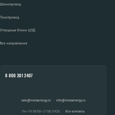
Шинопровод
Токопровод
Отводные блоки ЦОД
Все направления
8 800 301 2407
sale@metaenergy.ru
·
info@metaenergy.ru
Пн–Пт 08:00–17:00 (МСК)
·
Все контакты