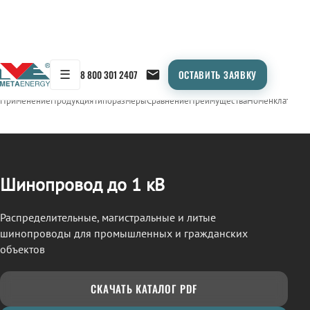
☰
8 800 301 2407
ОСТАВИТЬ ЗАЯВКУ
/
ШИНОПРОВОД
← Продукция
Применение
Продукция
Типоразмеры
Сравнение
Преимущества
Номенклатура
О
Шинопровод до 1 кВ
Распределительные, магистральные и литые
шинопроводы для промышленных и гражданских
объектов
СКАЧАТЬ КАТАЛОГ PDF