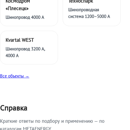
Космодром
Техноспарк
«Плесецк»
Шинопроводная
система 1200–5000 А
Шинопровод 4000 А
Kvartal WEST
Шинопровод 3200 А,
4000 А
Все объекты →
Справка
Краткие ответы по подбору и применению — по
каталогам METAENERGY.