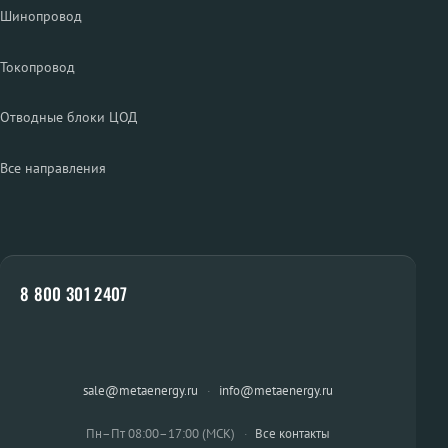
Шинопровод
Токопровод
Отводные блоки ЦОД
Все направления
8 800 301 2407
sale@metaenergy.ru
·
info@metaenergy.ru
Пн–Пт 08:00–17:00 (МСК)
·
Все контакты