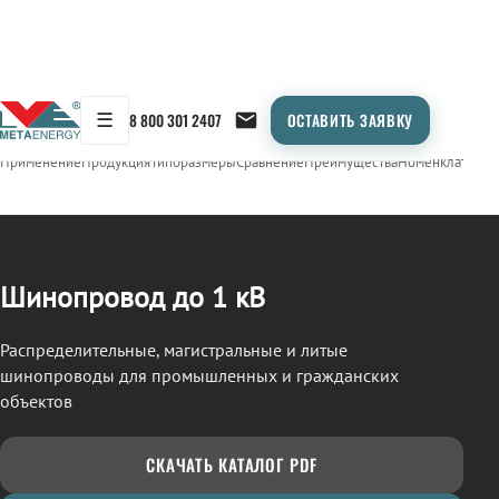
☰
8 800 301 2407
ОСТАВИТЬ ЗАЯВКУ
/
ШИНОПРОВОД
← Продукция
Применение
Продукция
Типоразмеры
Сравнение
Преимущества
Номенклатура
О
Шинопровод до 1 кВ
Распределительные, магистральные и литые
шинопроводы для промышленных и гражданских
объектов
СКАЧАТЬ КАТАЛОГ PDF