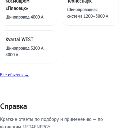
Космодром
Техноспарк
«Плесецк»
Шинопроводная
система 1200–5000 А
Шинопровод 4000 А
Kvartal WEST
Шинопровод 3200 А,
4000 А
Все объекты →
Справка
Краткие ответы по подбору и применению — по
каталогам METAENERGY.