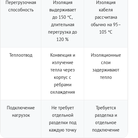
Перегрузочная
Изоляция
Изоляция
способность
выдерживает
кабеля
до 150 °C,
рассчитана
длительная
обычно на 95–
перегрузка до
105 °C
120 %
Теплоотвод
Конвекция и
Изоляционные
излучение
слои
тепла через
задерживают
корпус с
тепло
рёбрами
охлаждения
Подключение
Не требует
Требуется
нагрузок
отдельной
разделка и
разделки под
отдельное
каждую точку
подключение