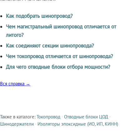
Как подобрать шинопровод?
Чем магистральный шинопровод отличается от
литого?
Как соединяют секции шинопровода?
Чем токопровод отличается от шинопровода?
Для чего отводные блоки отбора мощности?
Вся справка →
Также в каталоге:
Токопровод
·
Отводные блоки ЦОД
·
Смежные продукты
Шинодержатели
·
Изоляторы эпоксидные (ИО, ИП, КИНН)