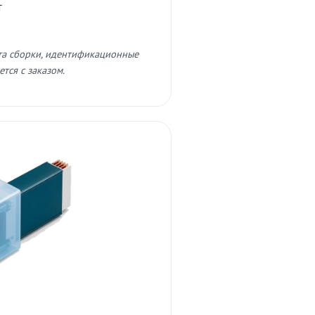
т
та сборки, идентификационные
тся с заказом.