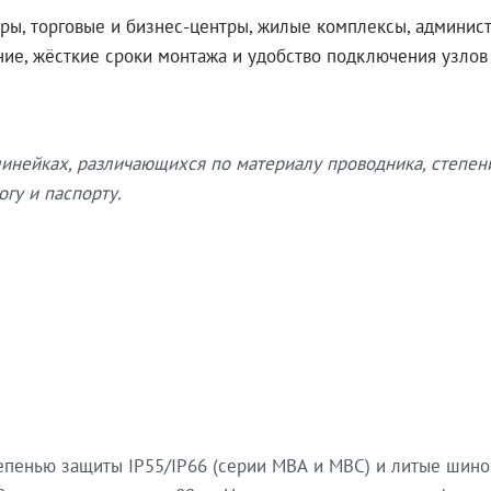
ры, торговые и бизнес-центры, жилые комплексы, админис
ение, жёсткие сроки монтажа и удобство подключения узло
нейках, различающихся по материалу проводника, степен
гу и паспорту.
епенью защиты IP55/IP66 (серии МВА и МВС) и литые шин