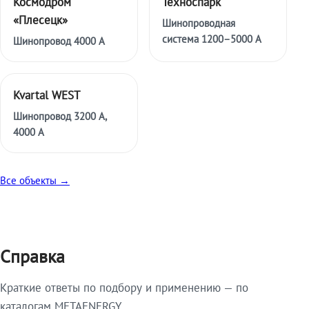
Космодром
Техноспарк
«Плесецк»
Шинопроводная
система 1200–5000 А
Шинопровод 4000 А
Kvartal WEST
Шинопровод 3200 А,
4000 А
Все объекты →
Справка
Краткие ответы по подбору и применению — по
каталогам METAENERGY.