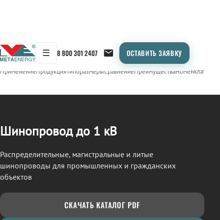
☰
8 800 301 2407
ОСТАВИТЬ ЗАЯВКУ
/
ШИНОПРОВОД
← Продукция
Применение
Продукция
Типоразмеры
Сравнение
Преимущества
Номенклатура
О
Шинопровод до 1 кВ
Распределительные, магистральные и литые
шинопроводы для промышленных и гражданских
объектов
СКАЧАТЬ КАТАЛОГ PDF