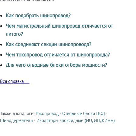
Как подобрать шинопровод?
Чем магистральный шинопровод отличается от
литого?
Как соединяют секции шинопровода?
Чем токопровод отличается от шинопровода?
Для чего отводные блоки отбора мощности?
Вся справка →
Также в каталоге:
Токопровод
·
Отводные блоки ЦОД
·
Смежные продукты
Шинодержатели
·
Изоляторы эпоксидные (ИО, ИП, КИНН)