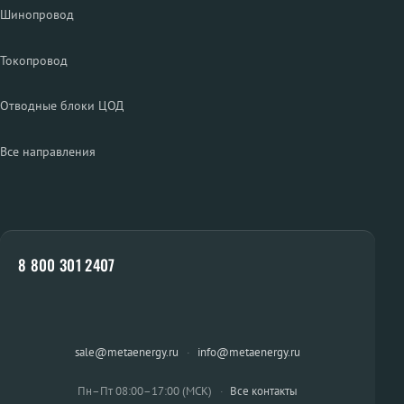
Шинопровод
Токопровод
Отводные блоки ЦОД
Все направления
8 800 301 2407
sale@metaenergy.ru
·
info@metaenergy.ru
Пн–Пт 08:00–17:00 (МСК)
·
Все контакты