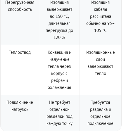
Перегрузочная
Изоляция
Изоляция
способность
выдерживает
кабеля
до 150 °C,
рассчитана
длительная
обычно на 95–
перегрузка до
105 °C
120 %
Теплоотвод
Конвекция и
Изоляционные
излучение
слои
тепла через
задерживают
корпус с
тепло
рёбрами
охлаждения
Подключение
Не требует
Требуется
нагрузок
отдельной
разделка и
разделки под
отдельное
каждую точку
подключение