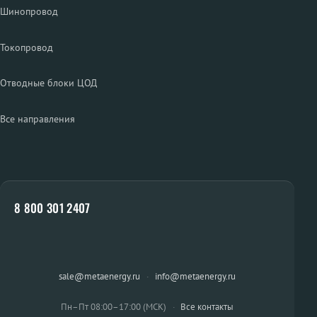
Шинопровод
Токопровод
Отводные блоки ЦОД
Все направления
8 800 301 2407
sale@metaenergy.ru
·
info@metaenergy.ru
Пн–Пт 08:00–17:00 (МСК)
·
Все контакты