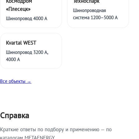
Космодром
Техноспарк
«Плесецк»
Шинопроводная
система 1200–5000 А
Шинопровод 4000 А
Kvartal WEST
Шинопровод 3200 А,
4000 А
Все объекты →
Справка
Краткие ответы по подбору и применению — по
каталогам METAENERGY.