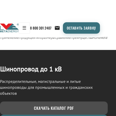
☰
8 800 301 2407
ОСТАВИТЬ ЗАЯВКУ
/
ШИНОПРОВОД
← Продукция
Применение
Продукция
Типоразмеры
Сравнение
Преимущества
Номенклатура
О
Шинопровод до 1 кВ
Распределительные, магистральные и литые
шинопроводы для промышленных и гражданских
объектов
СКАЧАТЬ КАТАЛОГ PDF