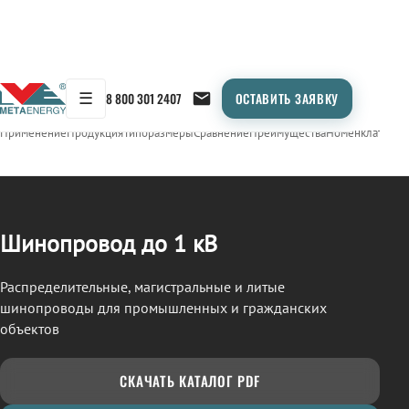
☰
8 800 301 2407
ОСТАВИТЬ ЗАЯВКУ
/
ШИНОПРОВОД
← Продукция
Применение
Продукция
Типоразмеры
Сравнение
Преимущества
Номенклатура
О
Шинопровод до 1 кВ
Распределительные, магистральные и литые
шинопроводы для промышленных и гражданских
объектов
СКАЧАТЬ КАТАЛОГ PDF