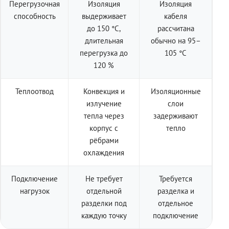
Перегрузочная
Изоляция
Изоляция
способность
выдерживает
кабеля
до 150 °C,
рассчитана
длительная
обычно на 95–
перегрузка до
105 °C
120 %
Теплоотвод
Конвекция и
Изоляционные
излучение
слои
тепла через
задерживают
корпус с
тепло
рёбрами
охлаждения
Подключение
Не требует
Требуется
нагрузок
отдельной
разделка и
разделки под
отдельное
каждую точку
подключение