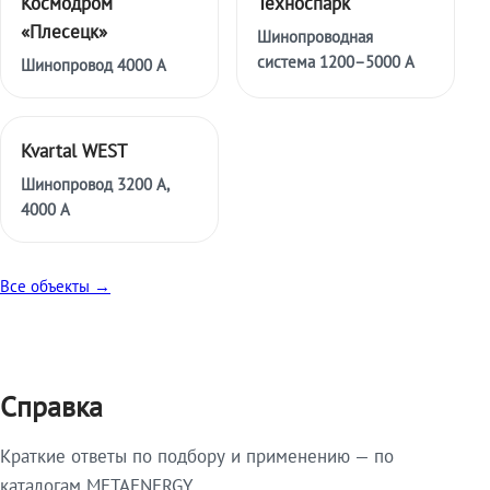
Космодром
Техноспарк
«Плесецк»
Шинопроводная
система 1200–5000 А
Шинопровод 4000 А
Kvartal WEST
Шинопровод 3200 А,
4000 А
Все объекты →
Справка
Краткие ответы по подбору и применению — по
каталогам METAENERGY.