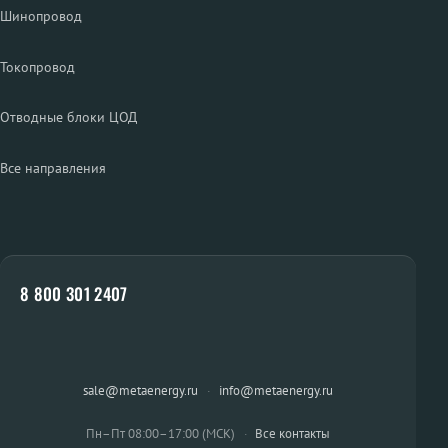
Шинопровод
Токопровод
Отводные блоки ЦОД
Все направления
8 800 301 2407
sale@metaenergy.ru
·
info@metaenergy.ru
Пн–Пт 08:00–17:00 (МСК)
·
Все контакты