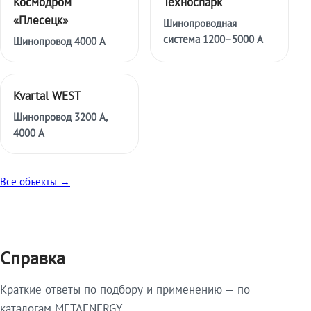
Космодром
Техноспарк
«Плесецк»
Шинопроводная
система 1200–5000 А
Шинопровод 4000 А
Kvartal WEST
Шинопровод 3200 А,
4000 А
Все объекты →
Справка
Краткие ответы по подбору и применению — по
каталогам METAENERGY.