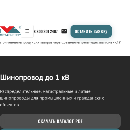
☰
8 800 301 2407
ОСТАВИТЬ ЗАЯВКУ
/
ШИНОПРОВОД
← Продукция
Применение
Продукция
Типоразмеры
Сравнение
Преимущества
Номенклатура
О
Шинопровод до 1 кВ
Распределительные, магистральные и литые
шинопроводы для промышленных и гражданских
объектов
СКАЧАТЬ КАТАЛОГ PDF