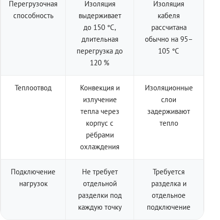
Перегрузочная
Изоляция
Изоляция
способность
выдерживает
кабеля
до 150 °C,
рассчитана
длительная
обычно на 95–
перегрузка до
105 °C
120 %
Теплоотвод
Конвекция и
Изоляционные
излучение
слои
тепла через
задерживают
корпус с
тепло
рёбрами
охлаждения
Подключение
Не требует
Требуется
нагрузок
отдельной
разделка и
разделки под
отдельное
каждую точку
подключение