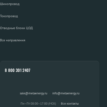
Шинопровод
Токопровод
Отводные блоки ЦОД
Все направления
8 800 301 2407
sale@metaenergy.ru
·
info@metaenergy.ru
Пн–Пт 08:00–17:00 (МСК)
·
Все контакты