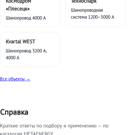
Космодром
Техноспарк
«Плесецк»
Шинопроводная
система 1200–5000 А
Шинопровод 4000 А
Kvartal WEST
Шинопровод 3200 А,
4000 А
Все объекты →
Справка
Краткие ответы по подбору и применению — по
каталогам METAENERGY.