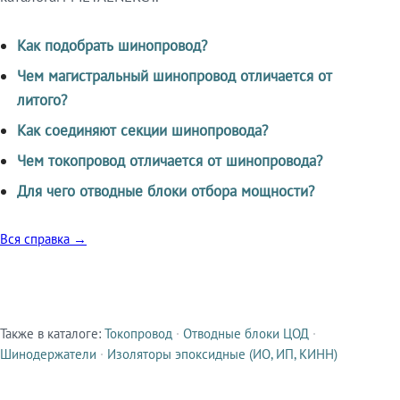
Как подобрать шинопровод?
Чем магистральный шинопровод отличается от
литого?
Как соединяют секции шинопровода?
Чем токопровод отличается от шинопровода?
Для чего отводные блоки отбора мощности?
Вся справка →
Также в каталоге:
Токопровод
·
Отводные блоки ЦОД
·
Смежные продукты
Шинодержатели
·
Изоляторы эпоксидные (ИО, ИП, КИНН)