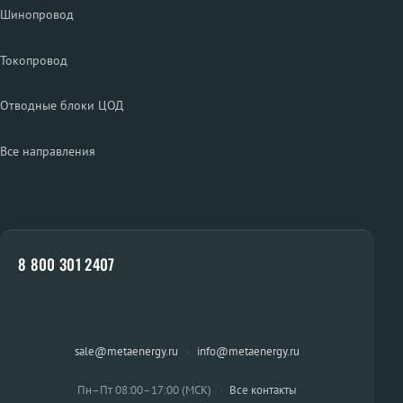
Шинопровод
Токопровод
Отводные блоки ЦОД
Все направления
8 800 301 2407
sale@metaenergy.ru
·
info@metaenergy.ru
Пн–Пт 08:00–17:00 (МСК)
·
Все контакты