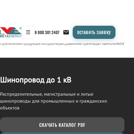
☰
8 800 301 2407
ОСТАВИТЬ ЗАЯВКУ
/
ШИНОПРОВОД
← Продукция
Применение
Продукция
Типоразмеры
Сравнение
Преимущества
Номенклатура
О
Шинопровод до 1 кВ
Распределительные, магистральные и литые
шинопроводы для промышленных и гражданских
объектов
СКАЧАТЬ КАТАЛОГ PDF