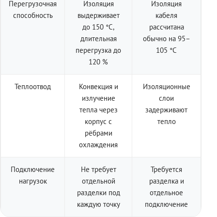
Перегрузочная
Изоляция
Изоляция
способность
выдерживает
кабеля
до 150 °C,
рассчитана
длительная
обычно на 95–
перегрузка до
105 °C
120 %
Теплоотвод
Конвекция и
Изоляционные
излучение
слои
тепла через
задерживают
корпус с
тепло
рёбрами
охлаждения
Подключение
Не требует
Требуется
нагрузок
отдельной
разделка и
разделки под
отдельное
каждую точку
подключение