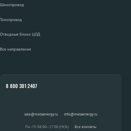
Шинопровод
Токопровод
Отводные блоки ЦОД
Все направления
8 800 301 2407
sale@metaenergy.ru
·
info@metaenergy.ru
Пн–Пт 08:00–17:00 (МСК)
·
Все контакты