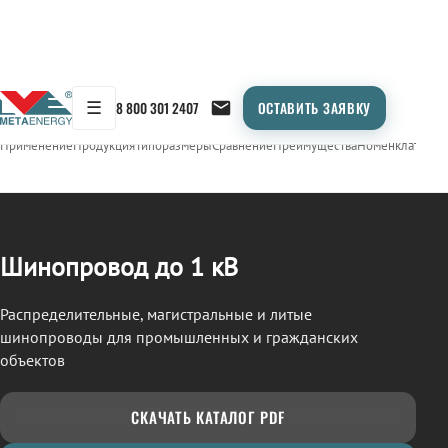
☰
8 800 301 2407
ОСТАВИТЬ ЗАЯВКУ
/
ШИНОПРОВОД
← Продукция
Применение
Продукция
Типоразмеры
Сравнение
Преимущества
Номенклатура
О
Шинопровод до 1 кВ
Распределительные, магистральные и литые
шинопроводы для промышленных и гражданских
объектов
СКАЧАТЬ КАТАЛОГ PDF