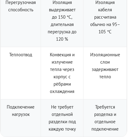
Перегрузочная
Изоляция
Изоляция
способность
выдерживает
кабеля
до 150 °C,
рассчитана
длительная
обычно на 95–
перегрузка до
105 °C
120 %
Теплоотвод
Конвекция и
Изоляционные
излучение
слои
тепла через
задерживают
корпус с
тепло
рёбрами
охлаждения
Подключение
Не требует
Требуется
нагрузок
отдельной
разделка и
разделки под
отдельное
каждую точку
подключение