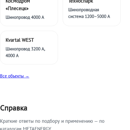
Космодром
Техноспарк
«Плесецк»
Шинопроводная
система 1200–5000 А
Шинопровод 4000 А
Kvartal WEST
Шинопровод 3200 А,
4000 А
Все объекты →
Справка
Краткие ответы по подбору и применению — по
каталогам METAENERGY.