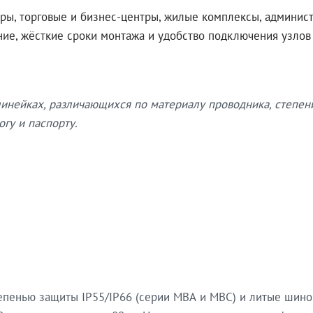
ры, торговые и бизнес-центры, жилые комплексы, админис
ение, жёсткие сроки монтажа и удобство подключения узло
нейках, различающихся по материалу проводника, степен
гу и паспорту.
епенью защиты IP55/IP66 (серии МВА и МВС) и литые шин