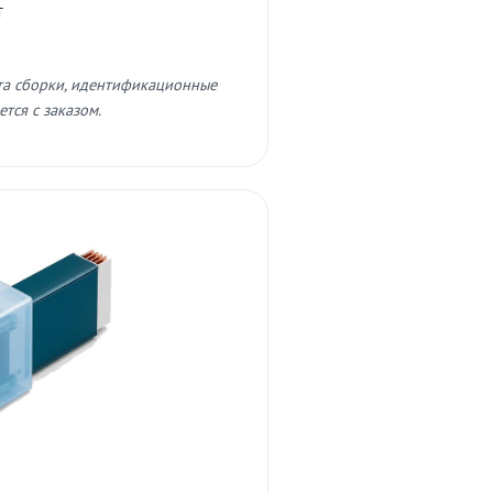
т
та сборки, идентификационные
тся с заказом.