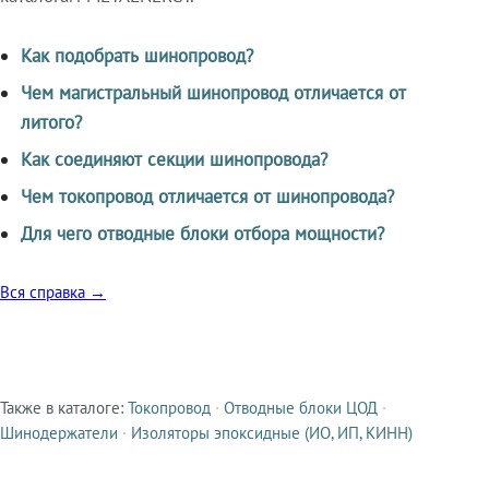
Как подобрать шинопровод?
Чем магистральный шинопровод отличается от
литого?
Как соединяют секции шинопровода?
Чем токопровод отличается от шинопровода?
Для чего отводные блоки отбора мощности?
Вся справка →
Также в каталоге:
Токопровод
·
Отводные блоки ЦОД
·
Смежные продукты
Шинодержатели
·
Изоляторы эпоксидные (ИО, ИП, КИНН)