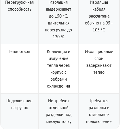
Перегрузочная
Изоляция
Изоляция
способность
выдерживает
кабеля
до 150 °C,
рассчитана
длительная
обычно на 95–
перегрузка до
105 °C
120 %
Теплоотвод
Конвекция и
Изоляционные
излучение
слои
тепла через
задерживают
корпус с
тепло
рёбрами
охлаждения
Подключение
Не требует
Требуется
нагрузок
отдельной
разделка и
разделки под
отдельное
каждую точку
подключение