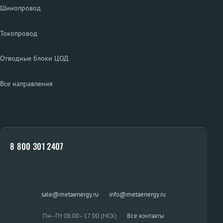
Шинопровод
Токопровод
Отводные блоки ЦОД
Все направления
8 800 301 2407
sale@metaenergy.ru
·
info@metaenergy.ru
Пн–Пт 08:00–17:00 (МСК)
·
Все контакты