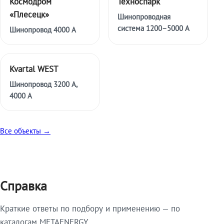
Космодром
Техноспарк
«Плесецк»
Шинопроводная
система 1200–5000 А
Шинопровод 4000 А
Kvartal WEST
Шинопровод 3200 А,
4000 А
Все объекты →
Справка
Краткие ответы по подбору и применению — по
каталогам METAENERGY.