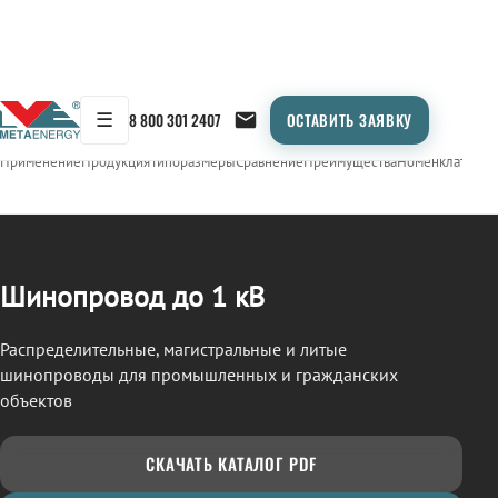
☰
8 800 301 2407
ОСТАВИТЬ ЗАЯВКУ
/
ШИНОПРОВОД
← Продукция
Применение
Продукция
Типоразмеры
Сравнение
Преимущества
Номенклатура
О
Шинопровод до 1 кВ
Распределительные, магистральные и литые
шинопроводы для промышленных и гражданских
объектов
СКАЧАТЬ КАТАЛОГ PDF