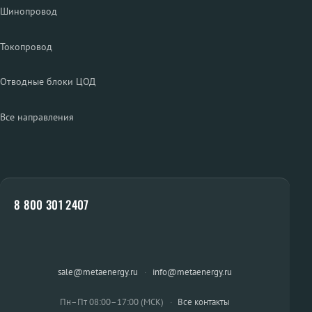
Шинопровод
Токопровод
Отводные блоки ЦОД
Все направления
8 800 301 2407
sale@metaenergy.ru
·
info@metaenergy.ru
Пн–Пт 08:00–17:00 (МСК)
·
Все контакты