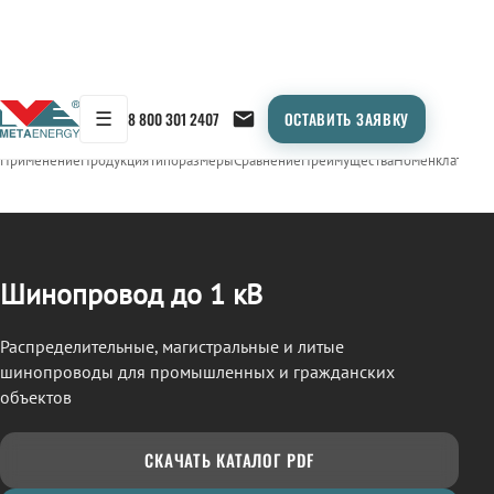
☰
8 800 301 2407
ОСТАВИТЬ ЗАЯВКУ
/
ШИНОПРОВОД
← Продукция
Применение
Продукция
Типоразмеры
Сравнение
Преимущества
Номенклатура
О
Шинопровод до 1 кВ
Распределительные, магистральные и литые
шинопроводы для промышленных и гражданских
объектов
СКАЧАТЬ КАТАЛОГ PDF