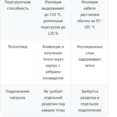
Перегрузочная
Изоляция
Изоляция
способность
выдерживает
кабеля
до 150 °C,
рассчитана
длительная
обычно на 95–
перегрузка до
105 °C
120 %
Теплоотвод
Конвекция и
Изоляционные
излучение
слои
тепла через
задерживают
корпус с
тепло
рёбрами
охлаждения
Подключение
Не требует
Требуется
нагрузок
отдельной
разделка и
разделки под
отдельное
каждую точку
подключение