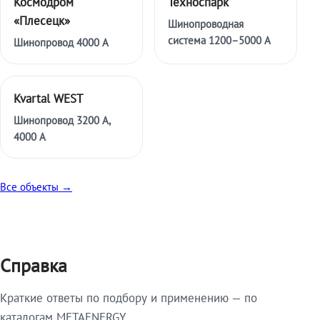
Космодром
Техноспарк
«Плесецк»
Шинопроводная
система 1200–5000 А
Шинопровод 4000 А
Kvartal WEST
Шинопровод 3200 А,
4000 А
Все объекты →
Справка
Краткие ответы по подбору и применению — по
каталогам METAENERGY.