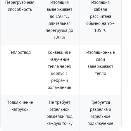
Перегрузочная
Изоляция
Изоляция
способность
выдерживает
кабеля
до 150 °C,
рассчитана
длительная
обычно на 95–
перегрузка до
105 °C
120 %
Теплоотвод
Конвекция и
Изоляционные
излучение
слои
тепла через
задерживают
корпус с
тепло
рёбрами
охлаждения
Подключение
Не требует
Требуется
нагрузок
отдельной
разделка и
разделки под
отдельное
каждую точку
подключение