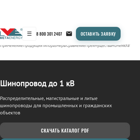
☰
8 800 301 2407
ОСТАВИТЬ ЗАЯВКУ
/
ШИНОПРОВОД
← Продукция
Применение
Продукция
Типоразмеры
Сравнение
Преимущества
Номенклатура
О
Шинопровод до 1 кВ
Распределительные, магистральные и литые
шинопроводы для промышленных и гражданских
объектов
СКАЧАТЬ КАТАЛОГ PDF