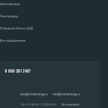
Шинопровод
Токопровод
Отводные блоки ЦОД
Все направления
8 800 301 2407
sale@metaenergy.ru
·
info@metaenergy.ru
Пн–Пт 08:00–17:00 (МСК)
·
Все контакты