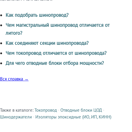
Как подобрать шинопровод?
Чем магистральный шинопровод отличается от
литого?
Как соединяют секции шинопровода?
Чем токопровод отличается от шинопровода?
Для чего отводные блоки отбора мощности?
Вся справка →
Также в каталоге:
Токопровод
·
Отводные блоки ЦОД
·
Смежные продукты
Шинодержатели
·
Изоляторы эпоксидные (ИО, ИП, КИНН)