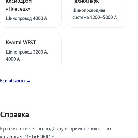
Космодром
Техноспарк
«Плесецк»
Шинопроводная
система 1200–5000 А
Шинопровод 4000 А
Kvartal WEST
Шинопровод 3200 А,
4000 А
Все объекты →
Справка
Краткие ответы по подбору и применению — по
каталогам METAENERGY.