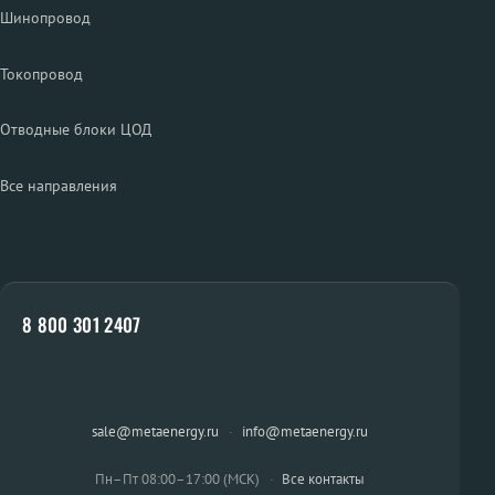
Шинопровод
Токопровод
Отводные блоки ЦОД
Все направления
8 800 301 2407
sale@metaenergy.ru
·
info@metaenergy.ru
Пн–Пт 08:00–17:00 (МСК)
·
Все контакты