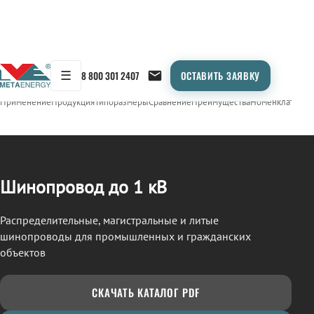
☰
8 800 301 2407
ОСТАВИТЬ ЗАЯВКУ
/
ШИНОПРОВОД
← Продукция
Применение
Продукция
Типоразмеры
Сравнение
Преимущества
Номенклатура
О
Шинопровод до 1 кВ
Распределительные, магистральные и литые
шинопроводы для промышленных и гражданских
объектов
СКАЧАТЬ КАТАЛОГ PDF