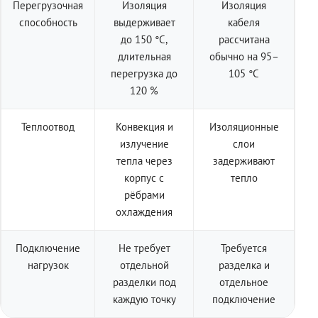
Перегрузочная
Изоляция
Изоляция
способность
выдерживает
кабеля
до 150 °C,
рассчитана
длительная
обычно на 95–
перегрузка до
105 °C
120 %
Теплоотвод
Конвекция и
Изоляционные
излучение
слои
тепла через
задерживают
корпус с
тепло
рёбрами
охлаждения
Подключение
Не требует
Требуется
нагрузок
отдельной
разделка и
разделки под
отдельное
каждую точку
подключение