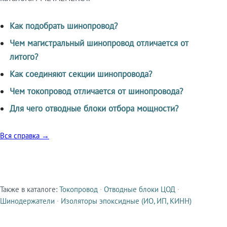
Как подобрать шинопровод?
Чем магистральный шинопровод отличается от
литого?
Как соединяют секции шинопровода?
Чем токопровод отличается от шинопровода?
Для чего отводные блоки отбора мощности?
Вся справка →
Также в каталоге:
Токопровод
·
Отводные блоки ЦОД
·
Смежные продукты
Шинодержатели
·
Изоляторы эпоксидные (ИО, ИП, КИНН)