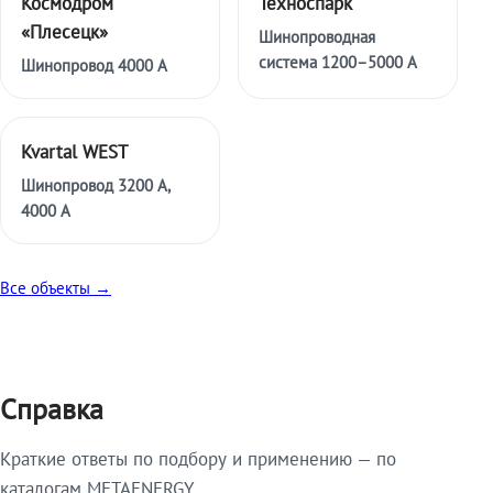
Космодром
Техноспарк
«Плесецк»
Шинопроводная
система 1200–5000 А
Шинопровод 4000 А
Kvartal WEST
Шинопровод 3200 А,
4000 А
Все объекты →
Справка
Краткие ответы по подбору и применению — по
каталогам METAENERGY.