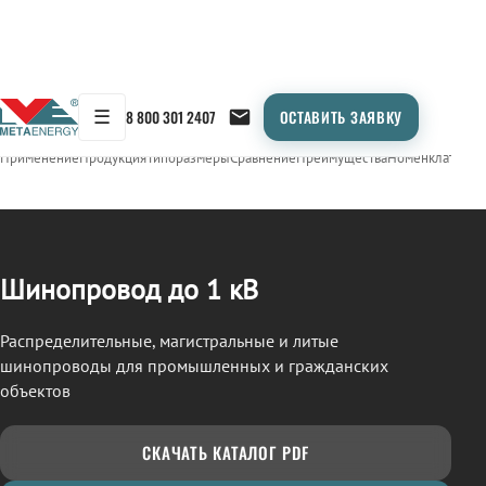
☰
8 800 301 2407
ОСТАВИТЬ ЗАЯВКУ
/
ШИНОПРОВОД
← Продукция
Применение
Продукция
Типоразмеры
Сравнение
Преимущества
Номенклатура
О
Шинопровод до 1 кВ
Распределительные, магистральные и литые
шинопроводы для промышленных и гражданских
объектов
СКАЧАТЬ КАТАЛОГ PDF