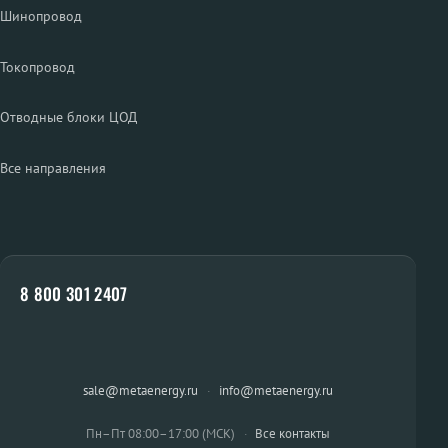
Шинопровод
Токопровод
Отводные блоки ЦОД
Все направления
8 800 301 2407
sale@metaenergy.ru
·
info@metaenergy.ru
Пн–Пт 08:00–17:00 (МСК)
·
Все контакты