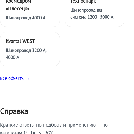
Космодром
Техноспарк
«Плесецк»
Шинопроводная
система 1200–5000 А
Шинопровод 4000 А
Kvartal WEST
Шинопровод 3200 А,
4000 А
Все объекты →
Справка
Краткие ответы по подбору и применению — по
каталогам METAENERGY.