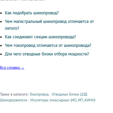
Как подобрать шинопровод?
Чем магистральный шинопровод отличается от
литого?
Как соединяют секции шинопровода?
Чем токопровод отличается от шинопровода?
Для чего отводные блоки отбора мощности?
Вся справка →
Также в каталоге:
Токопровод
·
Отводные блоки ЦОД
·
Смежные продукты
Шинодержатели
·
Изоляторы эпоксидные (ИО, ИП, КИНН)