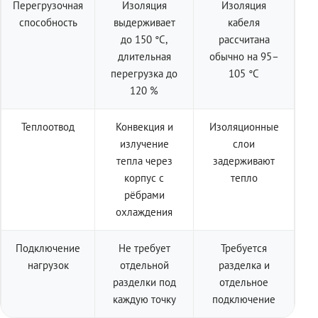
Перегрузочная
Изоляция
Изоляция
способность
выдерживает
кабеля
до 150 °C,
рассчитана
длительная
обычно на 95–
перегрузка до
105 °C
120 %
Теплоотвод
Конвекция и
Изоляционные
излучение
слои
тепла через
задерживают
корпус с
тепло
рёбрами
охлаждения
Подключение
Не требует
Требуется
нагрузок
отдельной
разделка и
разделки под
отдельное
каждую точку
подключение