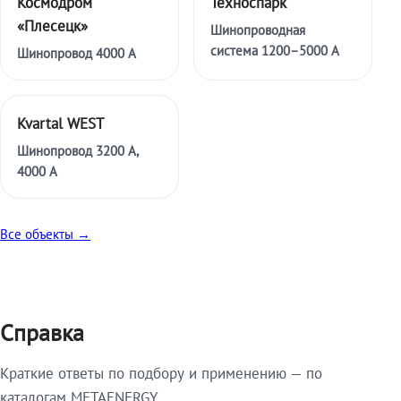
Космодром
Техноспарк
«Плесецк»
Шинопроводная
система 1200–5000 А
Шинопровод 4000 А
Kvartal WEST
Шинопровод 3200 А,
4000 А
Все объекты →
Справка
Краткие ответы по подбору и применению — по
каталогам METAENERGY.