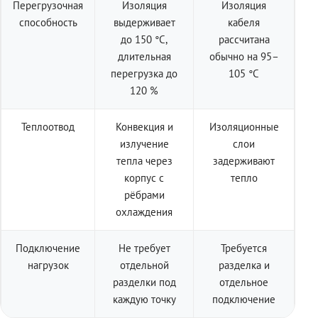
Перегрузочная
Изоляция
Изоляция
способность
выдерживает
кабеля
до 150 °C,
рассчитана
длительная
обычно на 95–
перегрузка до
105 °C
120 %
Теплоотвод
Конвекция и
Изоляционные
излучение
слои
тепла через
задерживают
корпус с
тепло
рёбрами
охлаждения
Подключение
Не требует
Требуется
нагрузок
отдельной
разделка и
разделки под
отдельное
каждую точку
подключение