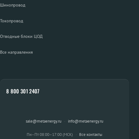
Шинопровод
Токопровод
Отводные блоки ЦОД
Все направления
8 800 301 2407
sale@metaenergy.ru
·
info@metaenergy.ru
Пн–Пт 08:00–17:00 (МСК)
·
Все контакты