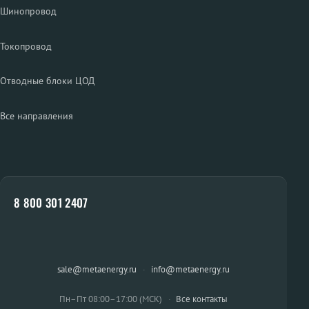
Шинопровод
Токопровод
Отводные блоки ЦОД
Все направления
8 800 301 2407
sale@metaenergy.ru
·
info@metaenergy.ru
Пн–Пт 08:00–17:00 (МСК)
·
Все контакты