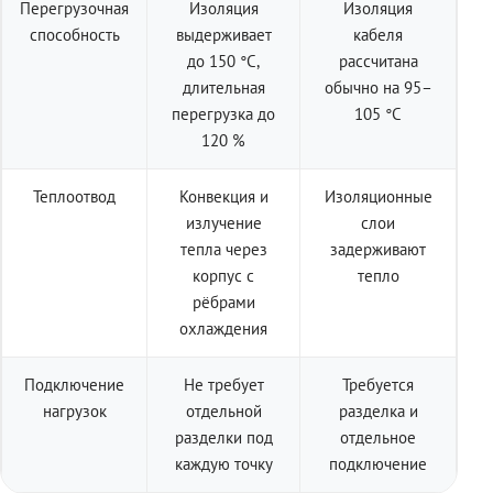
Перегрузочная
Изоляция
Изоляция
способность
выдерживает
кабеля
до 150 °C,
рассчитана
длительная
обычно на 95–
перегрузка до
105 °C
120 %
Теплоотвод
Конвекция и
Изоляционные
излучение
слои
тепла через
задерживают
корпус с
тепло
рёбрами
охлаждения
Подключение
Не требует
Требуется
нагрузок
отдельной
разделка и
разделки под
отдельное
каждую точку
подключение