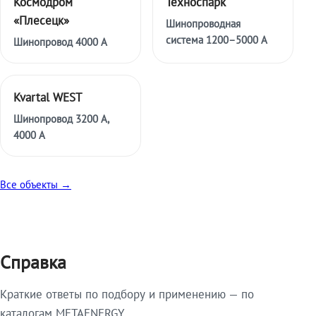
Космодром
Техноспарк
«Плесецк»
Шинопроводная
система 1200–5000 А
Шинопровод 4000 А
Kvartal WEST
Шинопровод 3200 А,
4000 А
Все объекты →
Справка
Краткие ответы по подбору и применению — по
каталогам METAENERGY.