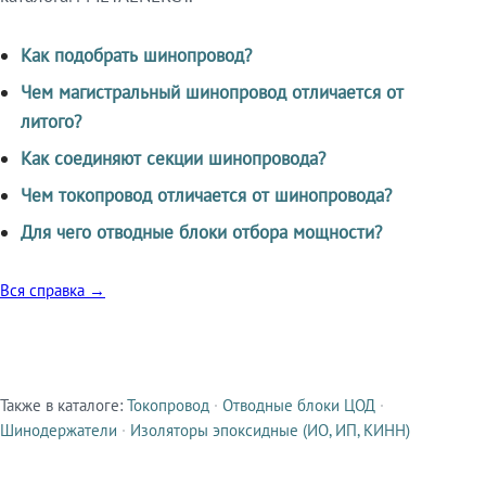
Как подобрать шинопровод?
Чем магистральный шинопровод отличается от
литого?
Как соединяют секции шинопровода?
Чем токопровод отличается от шинопровода?
Для чего отводные блоки отбора мощности?
Вся справка →
Также в каталоге:
Токопровод
·
Отводные блоки ЦОД
·
Смежные продукты
Шинодержатели
·
Изоляторы эпоксидные (ИО, ИП, КИНН)