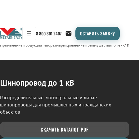
☰
8 800 301 2407
ОСТАВИТЬ ЗАЯВКУ
/
ШИНОПРОВОД
← Продукция
Применение
Продукция
Типоразмеры
Сравнение
Преимущества
Номенклатура
О
Шинопровод до 1 кВ
Распределительные, магистральные и литые
шинопроводы для промышленных и гражданских
объектов
СКАЧАТЬ КАТАЛОГ PDF