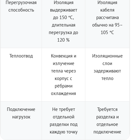
Перегрузочная
Изоляция
Изоляция
способность
выдерживает
кабеля
до 150 °C,
рассчитана
длительная
обычно на 95–
перегрузка до
105 °C
120 %
Теплоотвод
Конвекция и
Изоляционные
излучение
слои
тепла через
задерживают
корпус с
тепло
рёбрами
охлаждения
Подключение
Не требует
Требуется
нагрузок
отдельной
разделка и
разделки под
отдельное
каждую точку
подключение