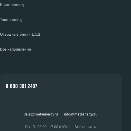
Шинопровод
Токопровод
Отводные блоки ЦОД
Все направления
8 800 301 2407
sale@metaenergy.ru
·
info@metaenergy.ru
Пн–Пт 08:00–17:00 (МСК)
·
Все контакты