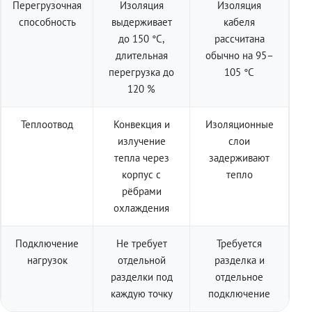
Перегрузочная
Изоляция
Изоляция
способность
выдерживает
кабеля
до 150 °C,
рассчитана
длительная
обычно на 95–
перегрузка до
105 °C
120 %
Теплоотвод
Конвекция и
Изоляционные
излучение
слои
тепла через
задерживают
корпус с
тепло
рёбрами
охлаждения
Подключение
Не требует
Требуется
нагрузок
отдельной
разделка и
разделки под
отдельное
каждую точку
подключение