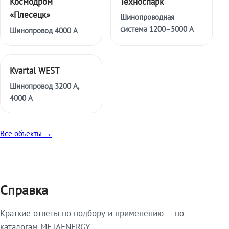
Космодром
Техноспарк
«Плесецк»
Шинопроводная
система 1200–5000 А
Шинопровод 4000 А
Kvartal WEST
Шинопровод 3200 А,
4000 А
Все объекты →
Справка
Краткие ответы по подбору и применению — по
каталогам METAENERGY.