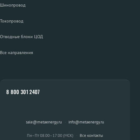
Шинопровод
Токопровод
Отводные блоки ЦОД
Все направления
8 800 301 2407
sale@metaenergy.ru
·
info@metaenergy.ru
Пн–Пт 08:00–17:00 (МСК)
·
Все контакты