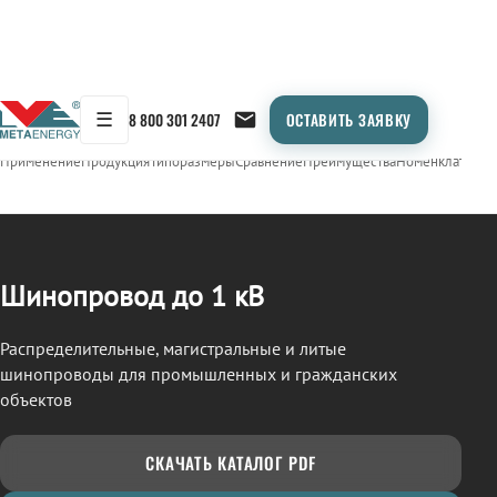
☰
8 800 301 2407
ОСТАВИТЬ ЗАЯВКУ
/
ШИНОПРОВОД
← Продукция
Применение
Продукция
Типоразмеры
Сравнение
Преимущества
Номенклатура
О
Шинопровод до 1 кВ
Распределительные, магистральные и литые
шинопроводы для промышленных и гражданских
объектов
СКАЧАТЬ КАТАЛОГ PDF