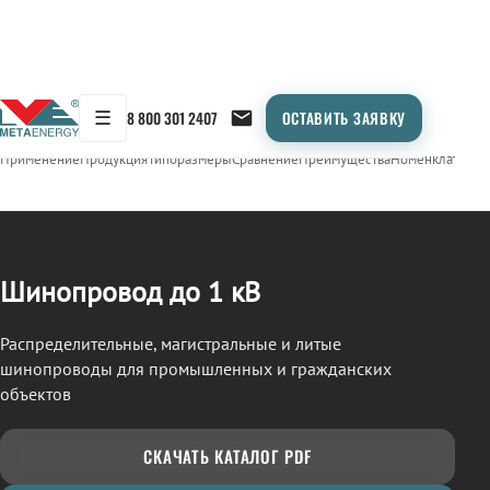
☰
8 800 301 2407
ОСТАВИТЬ ЗАЯВКУ
/
ШИНОПРОВОД
← Продукция
Применение
Продукция
Типоразмеры
Сравнение
Преимущества
Номенклатура
О
Шинопровод до 1 кВ
Распределительные, магистральные и литые
шинопроводы для промышленных и гражданских
объектов
СКАЧАТЬ КАТАЛОГ PDF