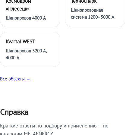
Космодром
Техноспарк
«Плесецк»
Шинопроводная
система 1200–5000 А
Шинопровод 4000 А
Kvartal WEST
Шинопровод 3200 А,
4000 А
Все объекты →
Справка
Краткие ответы по подбору и применению — по
каталогам METAENERGY.