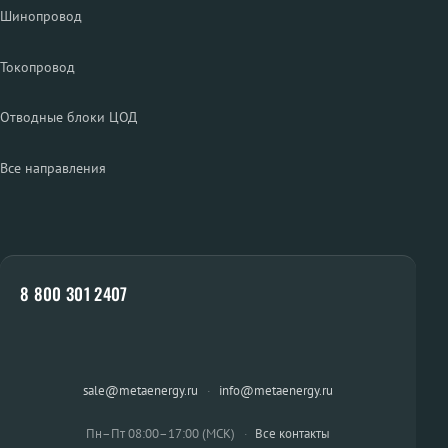
Шинопровод
Токопровод
Отводные блоки ЦОД
Все направления
8 800 301 2407
sale@metaenergy.ru
·
info@metaenergy.ru
Пн–Пт 08:00–17:00 (МСК)
·
Все контакты