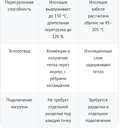
Перегрузочная
Изоляция
Изоляция
способность
выдерживает
кабеля
до 150 °C,
рассчитана
длительная
обычно на 95–
перегрузка до
105 °C
120 %
Теплоотвод
Конвекция и
Изоляционные
излучение
слои
тепла через
задерживают
корпус с
тепло
рёбрами
охлаждения
Подключение
Не требует
Требуется
нагрузок
отдельной
разделка и
разделки под
отдельное
каждую точку
подключение