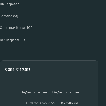
Шинопровод
Токопровод
Отводные блоки ЦОД
Все направления
8 800 301 2407
sale@metaenergy.ru
·
info@metaenergy.ru
Пн–Пт 08:00–17:00 (МСК)
·
Все контакты