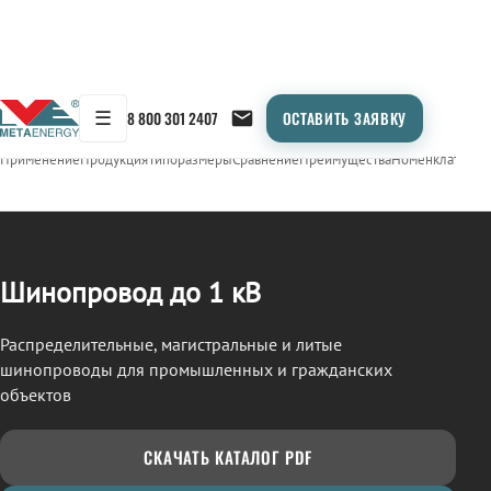
☰
8 800 301 2407
ОСТАВИТЬ ЗАЯВКУ
/
ШИНОПРОВОД
← Продукция
Применение
Продукция
Типоразмеры
Сравнение
Преимущества
Номенклатура
О
Шинопровод до 1 кВ
Распределительные, магистральные и литые
шинопроводы для промышленных и гражданских
объектов
СКАЧАТЬ КАТАЛОГ PDF