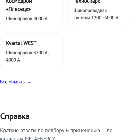
Космодром
Техноспарк
«Плесецк»
Шинопроводная
система 1200–5000 А
Шинопровод 4000 А
Kvartal WEST
Шинопровод 3200 А,
4000 А
Все объекты →
Справка
Краткие ответы по подбору и применению — по
каталогам METAENERGY.