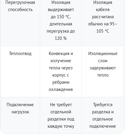
Перегрузочная
Изоляция
Изоляция
способность
выдерживает
кабеля
до 150 °C,
рассчитана
длительная
обычно на 95–
перегрузка до
105 °C
120 %
Теплоотвод
Конвекция и
Изоляционные
излучение
слои
тепла через
задерживают
корпус с
тепло
рёбрами
охлаждения
Подключение
Не требует
Требуется
нагрузок
отдельной
разделка и
разделки под
отдельное
каждую точку
подключение