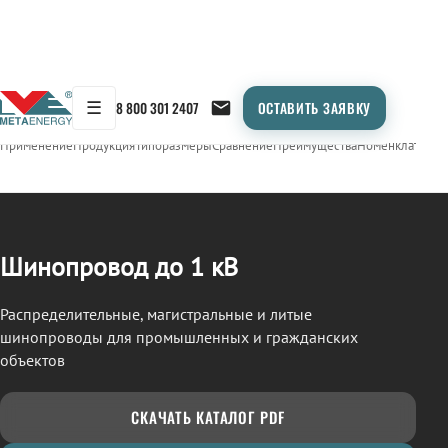
☰
8 800 301 2407
ОСТАВИТЬ ЗАЯВКУ
/
ШИНОПРОВОД
← Продукция
Применение
Продукция
Типоразмеры
Сравнение
Преимущества
Номенклатура
О
Шинопровод до 1 кВ
Распределительные, магистральные и литые
шинопроводы для промышленных и гражданских
объектов
СКАЧАТЬ КАТАЛОГ PDF