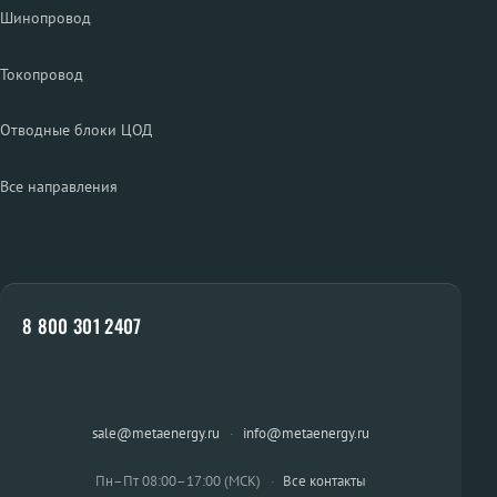
Шинопровод
Токопровод
Отводные блоки ЦОД
Все направления
8 800 301 2407
sale@metaenergy.ru
·
info@metaenergy.ru
Пн–Пт 08:00–17:00 (МСК)
·
Все контакты