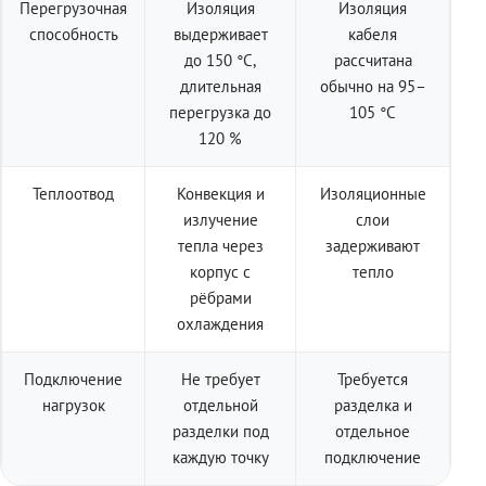
Перегрузочная
Изоляция
Изоляция
способность
выдерживает
кабеля
до 150 °C,
рассчитана
длительная
обычно на 95–
перегрузка до
105 °C
120 %
Теплоотвод
Конвекция и
Изоляционные
излучение
слои
тепла через
задерживают
корпус с
тепло
рёбрами
охлаждения
Подключение
Не требует
Требуется
нагрузок
отдельной
разделка и
разделки под
отдельное
каждую точку
подключение