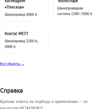
Космодром
Техноспарк
«Плесецк»
Шинопроводная
система 1200–5000 А
Шинопровод 4000 А
Kvartal WEST
Шинопровод 3200 А,
4000 А
Все объекты →
Справка
Краткие ответы по подбору и применению — по
каталогам METAENERGY.