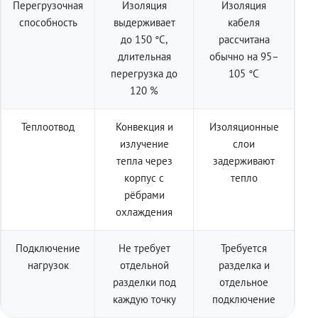
Перегрузочная
Изоляция
Изоляция
способность
выдерживает
кабеля
до 150 °C,
рассчитана
длительная
обычно на 95–
перегрузка до
105 °C
120 %
Теплоотвод
Конвекция и
Изоляционные
излучение
слои
тепла через
задерживают
корпус с
тепло
рёбрами
охлаждения
Подключение
Не требует
Требуется
нагрузок
отдельной
разделка и
разделки под
отдельное
каждую точку
подключение