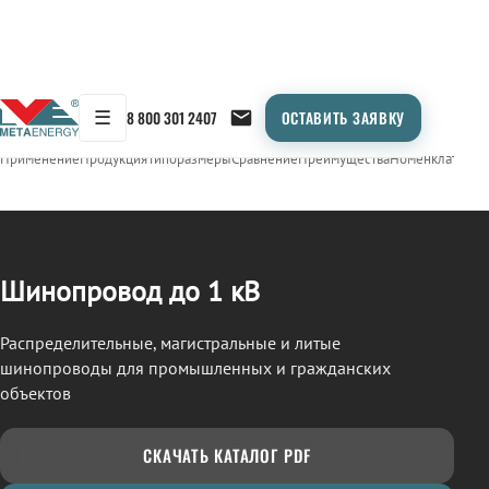
☰
8 800 301 2407
ОСТАВИТЬ ЗАЯВКУ
/
ШИНОПРОВОД
← Продукция
Применение
Продукция
Типоразмеры
Сравнение
Преимущества
Номенклатура
О
Шинопровод до 1 кВ
Распределительные, магистральные и литые
шинопроводы для промышленных и гражданских
объектов
СКАЧАТЬ КАТАЛОГ PDF