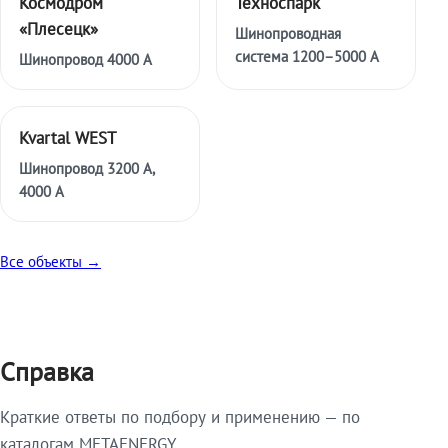
Космодром
Техноспарк
«Плесецк»
Шинопроводная
система 1200–5000 А
Шинопровод 4000 А
Kvartal WEST
Шинопровод 3200 А,
4000 А
Все объекты →
Справка
Краткие ответы по подбору и применению — по
каталогам METAENERGY.