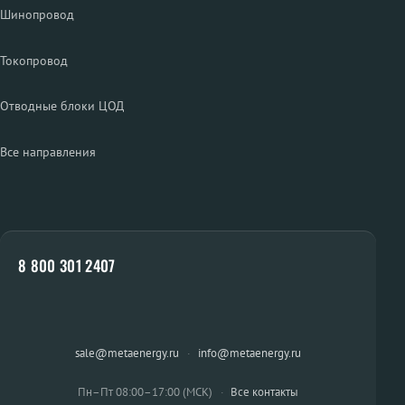
Шинопровод
Токопровод
Отводные блоки ЦОД
Все направления
8 800 301 2407
sale@metaenergy.ru
·
info@metaenergy.ru
Пн–Пт 08:00–17:00 (МСК)
·
Все контакты