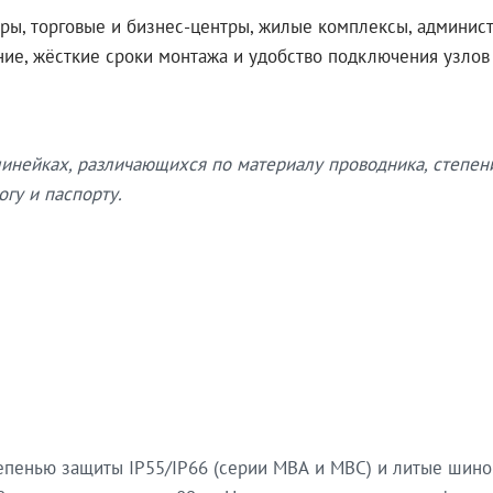
ры, торговые и бизнес-центры, жилые комплексы, админис
ение, жёсткие сроки монтажа и удобство подключения узло
нейках, различающихся по материалу проводника, степен
гу и паспорту.
епенью защиты IP55/IP66 (серии МВА и МВС) и литые шин