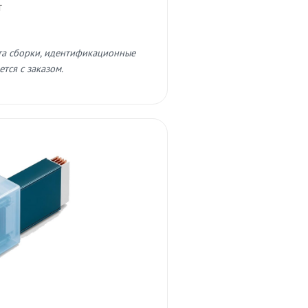
т
та сборки, идентификационные
тся с заказом.