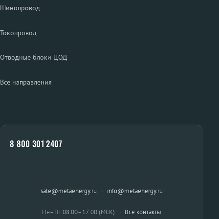
Шинопровод
Токопровод
Отводные блоки ЦОД
Все направления
8 800 301 2407
sale@metaenergy.ru
·
info@metaenergy.ru
Пн–Пт 08:00–17:00 (МСК)
·
Все контакты