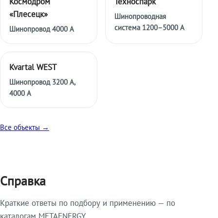
Космодром
Техноспарк
«Плесецк»
Шинопроводная
система 1200–5000 А
Шинопровод 4000 А
Kvartal WEST
Шинопровод 3200 А,
4000 А
Все объекты →
Справка
Краткие ответы по подбору и применению — по
каталогам METAENERGY.