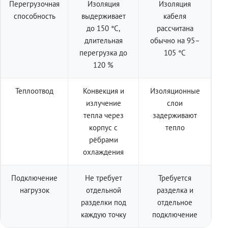
Перегрузочная
Изоляция
Изоляция
способность
выдерживает
кабеля
до 150 °C,
рассчитана
длительная
обычно на 95–
перегрузка до
105 °C
120 %
Теплоотвод
Конвекция и
Изоляционные
излучение
слои
тепла через
задерживают
корпус с
тепло
рёбрами
охлаждения
Подключение
Не требует
Требуется
нагрузок
отдельной
разделка и
разделки под
отдельное
каждую точку
подключение