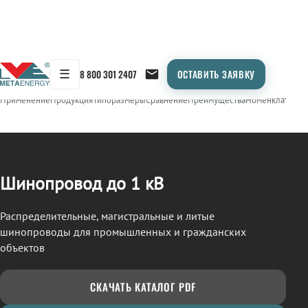
☰
8 800 301 2407
ОСТАВИТЬ ЗАЯВКУ
/
ШИНОПРОВОД
← Продукция
Применение
Продукция
Типоразмеры
Сравнение
Преимущества
Номенклатура
О
Шинопровод до 1 кВ
Распределительные, магистральные и литые
шинопроводы для промышленных и гражданских
объектов
СКАЧАТЬ КАТАЛОГ PDF