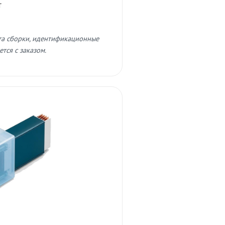
т
та сборки, идентификационные
тся с заказом.