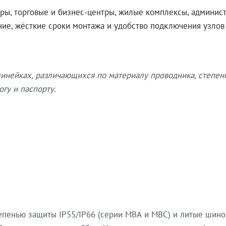
ры, торговые и бизнес-центры, жилые комплексы, админис
ение, жёсткие сроки монтажа и удобство подключения узло
нейках, различающихся по материалу проводника, степен
гу и паспорту.
епенью защиты IP55/IP66 (серии МВА и МВС) и литые шин