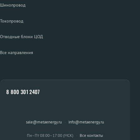
Шинопровод
Токопровод
Отводные блоки ЦОД
Все направления
8 800 301 2407
sale@metaenergy.ru
·
info@metaenergy.ru
Пн–Пт 08:00–17:00 (МСК)
·
Все контакты