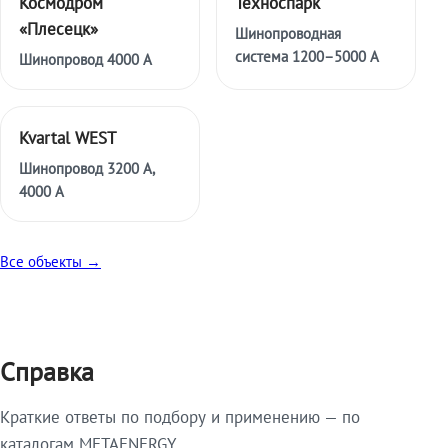
Космодром
Техноспарк
«Плесецк»
Шинопроводная
система 1200–5000 А
Шинопровод 4000 А
Kvartal WEST
Шинопровод 3200 А,
4000 А
Все объекты →
Справка
Краткие ответы по подбору и применению — по
каталогам METAENERGY.