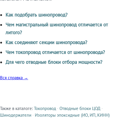
Как подобрать шинопровод?
Чем магистральный шинопровод отличается от
литого?
Как соединяют секции шинопровода?
Чем токопровод отличается от шинопровода?
Для чего отводные блоки отбора мощности?
Вся справка →
Также в каталоге:
Токопровод
·
Отводные блоки ЦОД
·
Смежные продукты
Шинодержатели
·
Изоляторы эпоксидные (ИО, ИП, КИНН)