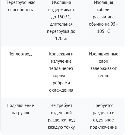
Перегрузочная
Изоляция
Изоляция
способность
выдерживает
кабеля
до 150 °C,
рассчитана
длительная
обычно на 95–
перегрузка до
105 °C
120 %
Теплоотвод
Конвекция и
Изоляционные
излучение
слои
тепла через
задерживают
корпус с
тепло
рёбрами
охлаждения
Подключение
Не требует
Требуется
нагрузок
отдельной
разделка и
разделки под
отдельное
каждую точку
подключение