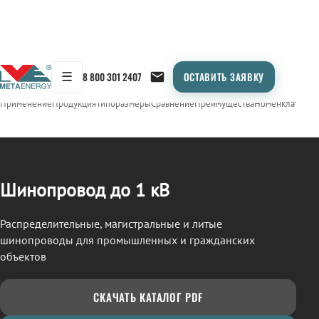
☰
8 800 301 2407
ОСТАВИТЬ ЗАЯВКУ
/
ШИНОПРОВОД
← Продукция
Применение
Продукция
Типоразмеры
Сравнение
Преимущества
Номенклатура
О
Шинопровод до 1 кВ
Распределительные, магистральные и литые
шинопроводы для промышленных и гражданских
объектов
СКАЧАТЬ КАТАЛОГ PDF