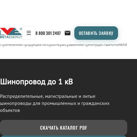
☰
8 800 301 2407
ОСТАВИТЬ ЗАЯВКУ
/
ШИНОПРОВОД
← Продукция
Применение
Продукция
Типоразмеры
Сравнение
Преимущества
Номенклатура
О
Шинопровод до 1 кВ
Распределительные, магистральные и литые
шинопроводы для промышленных и гражданских
объектов
СКАЧАТЬ КАТАЛОГ PDF