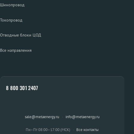
Шинопровод
Токопровод
Отводные блоки ЦОД
Все направления
8 800 301 2407
sale@metaenergy.ru
·
info@metaenergy.ru
Пн–Пт 08:00–17:00 (МСК)
·
Все контакты