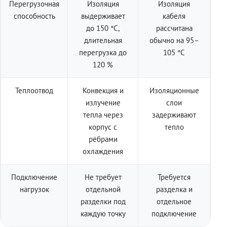
Перегрузочная
Изоляция
Изоляция
способность
выдерживает
кабеля
до 150 °C,
рассчитана
длительная
обычно на 95–
перегрузка до
105 °C
120 %
Теплоотвод
Конвекция и
Изоляционные
излучение
слои
тепла через
задерживают
корпус с
тепло
рёбрами
охлаждения
Подключение
Не требует
Требуется
нагрузок
отдельной
разделка и
разделки под
отдельное
каждую точку
подключение