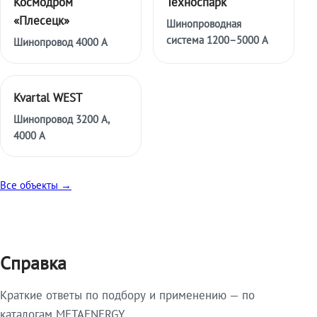
Космодром
Техноспарк
«Плесецк»
Шинопроводная
система 1200–5000 А
Шинопровод 4000 А
Kvartal WEST
Шинопровод 3200 А,
4000 А
Все объекты →
Справка
Краткие ответы по подбору и применению — по
каталогам METAENERGY.