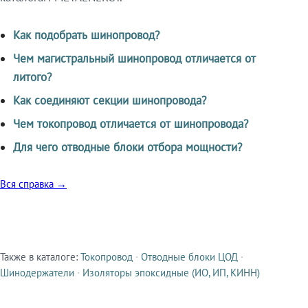
Как подобрать шинопровод?
Чем магистральный шинопровод отличается от
литого?
Как соединяют секции шинопровода?
Чем токопровод отличается от шинопровода?
Для чего отводные блоки отбора мощности?
Вся справка →
Также в каталоге:
Токопровод
·
Отводные блоки ЦОД
·
Смежные продукты
Шинодержатели
·
Изоляторы эпоксидные (ИО, ИП, КИНН)