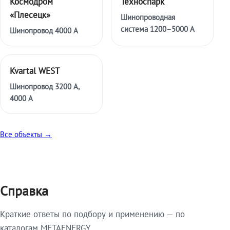
Космодром
Техноспарк
«Плесецк»
Шинопроводная
система 1200–5000 А
Шинопровод 4000 А
Kvartal WEST
Шинопровод 3200 А,
4000 А
Все объекты →
Справка
Краткие ответы по подбору и применению — по
каталогам METAENERGY.