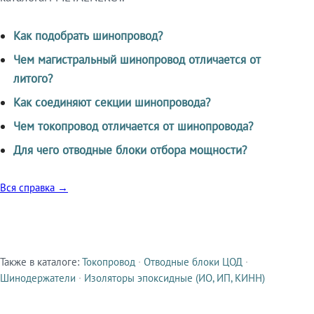
Как подобрать шинопровод?
Чем магистральный шинопровод отличается от
литого?
Как соединяют секции шинопровода?
Чем токопровод отличается от шинопровода?
Для чего отводные блоки отбора мощности?
Вся справка →
Также в каталоге:
Токопровод
·
Отводные блоки ЦОД
·
Смежные продукты
Шинодержатели
·
Изоляторы эпоксидные (ИО, ИП, КИНН)