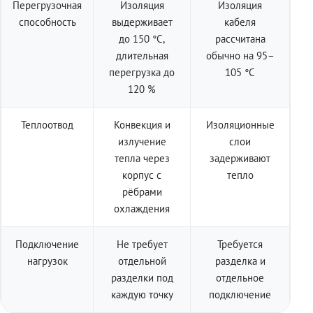
Перегрузочная
Изоляция
Изоляция
способность
выдерживает
кабеля
до 150 °C,
рассчитана
длительная
обычно на 95–
перегрузка до
105 °C
120 %
Теплоотвод
Конвекция и
Изоляционные
излучение
слои
тепла через
задерживают
корпус с
тепло
рёбрами
охлаждения
Подключение
Не требует
Требуется
нагрузок
отдельной
разделка и
разделки под
отдельное
каждую точку
подключение