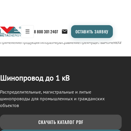
☰
8 800 301 2407
ОСТАВИТЬ ЗАЯВКУ
/
ШИНОПРОВОД
← Продукция
Применение
Продукция
Типоразмеры
Сравнение
Преимущества
Номенклатура
О
Шинопровод до 1 кВ
Распределительные, магистральные и литые
шинопроводы для промышленных и гражданских
объектов
СКАЧАТЬ КАТАЛОГ PDF