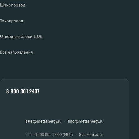
Шинопровод
Токопровод
Отводные блоки ЦОД
Все направления
8 800 301 2407
sale@metaenergy.ru
·
info@metaenergy.ru
Пн–Пт 08:00–17:00 (МСК)
·
Все контакты