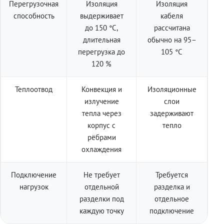
Перегрузочная
Изоляция
Изоляция
способность
выдерживает
кабеля
до 150 °C,
рассчитана
длительная
обычно на 95–
перегрузка до
105 °C
120 %
Теплоотвод
Конвекция и
Изоляционные
излучение
слои
тепла через
задерживают
корпус с
тепло
рёбрами
охлаждения
Подключение
Не требует
Требуется
нагрузок
отдельной
разделка и
разделки под
отдельное
каждую точку
подключение