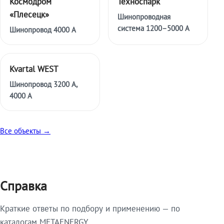
Космодром
Техноспарк
«Плесецк»
Шинопроводная
система 1200–5000 А
Шинопровод 4000 А
Kvartal WEST
Шинопровод 3200 А,
4000 А
Все объекты →
Справка
Краткие ответы по подбору и применению — по
каталогам METAENERGY.