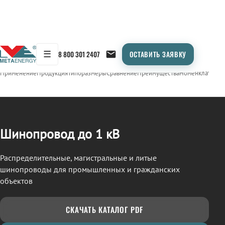
☰
8 800 301 2407
ОСТАВИТЬ ЗАЯВКУ
/
ШИНОПРОВОД
← Продукция
Применение
Продукция
Типоразмеры
Сравнение
Преимущества
Номенклатура
О
Шинопровод до 1 кВ
Распределительные, магистральные и литые
шинопроводы для промышленных и гражданских
объектов
СКАЧАТЬ КАТАЛОГ PDF