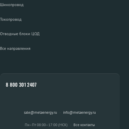
Шинопровод
Токопровод
Отводные блоки ЦОД
Все направления
8 800 301 2407
sale@metaenergy.ru
·
info@metaenergy.ru
Пн–Пт 08:00–17:00 (МСК)
·
Все контакты