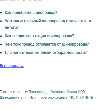
Как подобрать шинопровод?
Чем магистральный шинопровод отличается от
литого?
Как соединяют секции шинопровода?
Чем токопровод отличается от шинопровода?
Для чего отводные блоки отбора мощности?
Вся справка →
Также в каталоге:
Токопровод
·
Отводные блоки ЦОД
·
Смежные продукты
Шинодержатели
·
Изоляторы эпоксидные (ИО, ИП, КИНН)