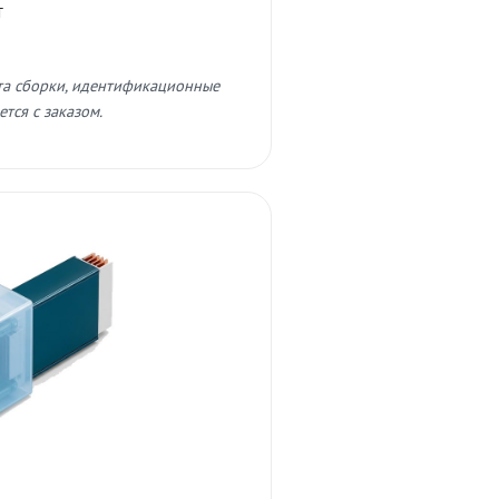
т
та сборки, идентификационные
тся с заказом.