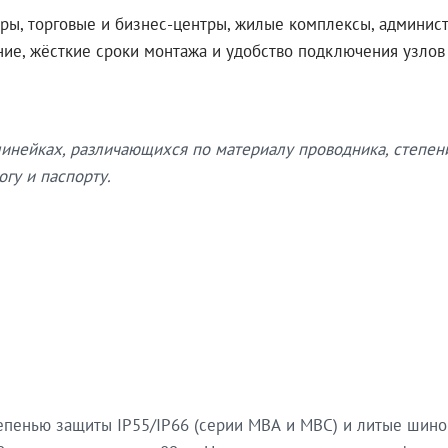
ры, торговые и бизнес-центры, жилые комплексы, админис
ение, жёсткие сроки монтажа и удобство подключения узло
нейках, различающихся по материалу проводника, степен
гу и паспорту.
епенью защиты IP55/IP66 (серии МВА и МВС) и литые шин