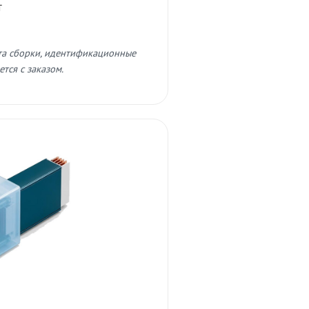
т
та сборки, идентификационные
тся с заказом.