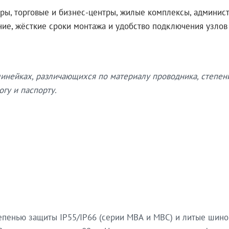
ры, торговые и бизнес-центры, жилые комплексы, админис
ение, жёсткие сроки монтажа и удобство подключения узло
нейках, различающихся по материалу проводника, степен
гу и паспорту.
епенью защиты IP55/IP66 (серии МВА и МВС) и литые шин