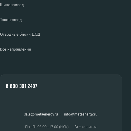
Шинопровод
Токопровод
Отводные блоки ЦОД
Все направления
8 800 301 2407
sale@metaenergy.ru
·
info@metaenergy.ru
Пн–Пт 08:00–17:00 (МСК)
·
Все контакты