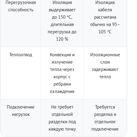
Перегрузочная
Изоляция
Изоляция
способность
выдерживает
кабеля
до 150 °C,
рассчитана
длительная
обычно на 95–
перегрузка до
105 °C
120 %
Теплоотвод
Конвекция и
Изоляционные
излучение
слои
тепла через
задерживают
корпус с
тепло
рёбрами
охлаждения
Подключение
Не требует
Требуется
нагрузок
отдельной
разделка и
разделки под
отдельное
каждую точку
подключение