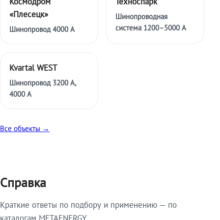
Космодром
Техноспарк
«Плесецк»
Шинопроводная
система 1200–5000 А
Шинопровод 4000 А
Kvartal WEST
Шинопровод 3200 А,
4000 А
Все объекты →
Справка
Краткие ответы по подбору и применению — по
каталогам METAENERGY.