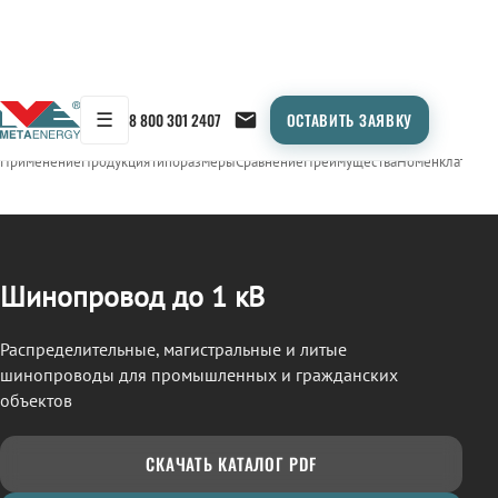
☰
8 800 301 2407
ОСТАВИТЬ ЗАЯВКУ
/
ШИНОПРОВОД
← Продукция
Применение
Продукция
Типоразмеры
Сравнение
Преимущества
Номенклатура
О
Шинопровод до 1 кВ
Распределительные, магистральные и литые
шинопроводы для промышленных и гражданских
объектов
СКАЧАТЬ КАТАЛОГ PDF