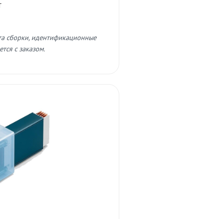
т
та сборки, идентификационные
тся с заказом.