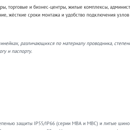
ры, торговые и бизнес-центры, жилые комплексы, админис
ение, жёсткие сроки монтажа и удобство подключения узло
нейках, различающихся по материалу проводника, степен
гу и паспорту.
епенью защиты IP55/IP66 (серии МВА и МВС) и литые шин