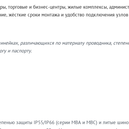
ры, торговые и бизнес-центры, жилые комплексы, админис
ение, жёсткие сроки монтажа и удобство подключения узло
нейках, различающихся по материалу проводника, степен
гу и паспорту.
епенью защиты IP55/IP66 (серии МВА и МВС) и литые шин