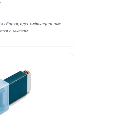
т
та сборки, идентификационные
тся с заказом.