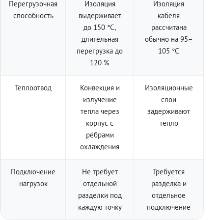
Перегрузочная
Изоляция
Изоляция
способность
выдерживает
кабеля
до 150 °C,
рассчитана
длительная
обычно на 95–
перегрузка до
105 °C
120 %
Теплоотвод
Конвекция и
Изоляционные
излучение
слои
тепла через
задерживают
корпус с
тепло
рёбрами
охлаждения
Подключение
Не требует
Требуется
нагрузок
отдельной
разделка и
разделки под
отдельное
каждую точку
подключение