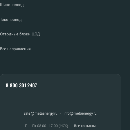
Шинопровод
Токопровод
Отводные блоки ЦОД
Все направления
8 800 301 2407
sale@metaenergy.ru
·
info@metaenergy.ru
Пн–Пт 08:00–17:00 (МСК)
·
Все контакты