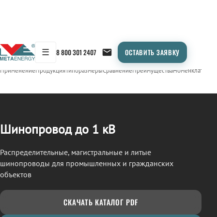
☰
8 800 301 2407
ОСТАВИТЬ ЗАЯВКУ
/
ШИНОПРОВОД
← Продукция
Применение
Продукция
Типоразмеры
Сравнение
Преимущества
Номенклатура
О
Шинопровод до 1 кВ
Распределительные, магистральные и литые
шинопроводы для промышленных и гражданских
объектов
СКАЧАТЬ КАТАЛОГ PDF