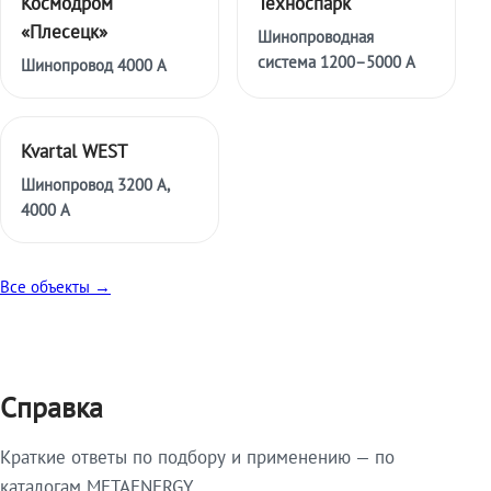
Космодром
Техноспарк
«Плесецк»
Шинопроводная
система 1200–5000 А
Шинопровод 4000 А
Kvartal WEST
Шинопровод 3200 А,
4000 А
Все объекты →
Справка
Краткие ответы по подбору и применению — по
каталогам METAENERGY.